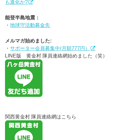
も進化か?
能登半島地震：
・
地球守活動募金先
メルマガ始めました:
・
サポーター会員募集中(月額777円）
LINE版 黄金村 隊員連絡網始めました（笑）
関西黄金村 隊員連絡網はこちら