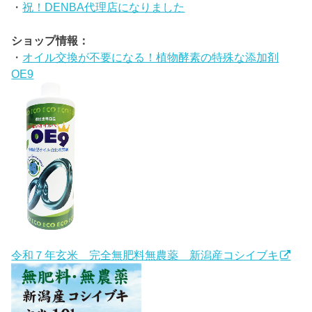
・
祝！DENBA代理店になりました
ショップ情報：
・
オイル交換が不要になる！植物酵素の特殊な添加剤
OE9
令和７年玄米 完全無肥料無農薬 新潟産コシイブキ