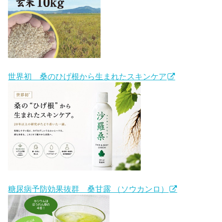
世界初 桑のひげ根から生まれたスキンケア
糖尿病予防効果抜群 桑甘露 （ソウカンロ）