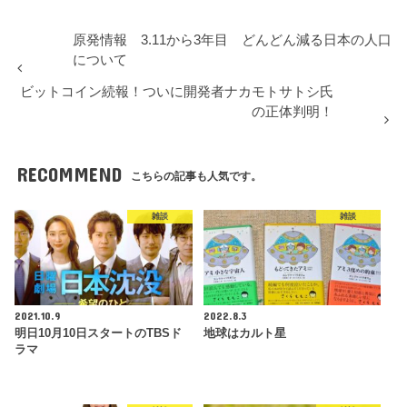
原発情報 3.11から3年目 どんどん減る日本の人口
について
ビットコイン続報！ついに開発者ナカモトサトシ氏
の正体判明！
RECOMMEND
こちらの記事も人気です。
雑談
雑談
2021.10.9
2022.8.3
明日10月10日スタートのTBSド
地球はカルト星
ラマ