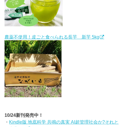
農薬不使用！皮ごと食べられる長芋 新芋 5kg
10/24新刊発売中！
・
Kindle版 地底科学 共鳴の真実 AI超管理社会か?それと