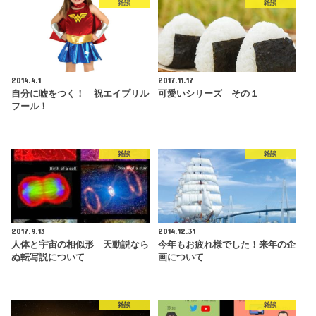
雑談
雑談
2014.4.1
2017.11.17
自分に嘘をつく！ 祝エイプリル
可愛いシリーズ その１
フール！
雑談
雑談
2017.9.13
2014.12.31
人体と宇宙の相似形 天動説なら
今年もお疲れ様でした！来年の企
ぬ転写説について
画について
雑談
雑談