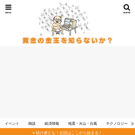
menu
search
イベント
雑談
経済情報
地震・火山・台風
テクノロジー
続け者ども！伝説はここから始まる！