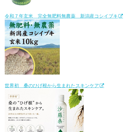
令和７年玄米 完全無肥料無農薬 新潟産コシイブキ
世界初 桑のひげ根から生まれたスキンケア