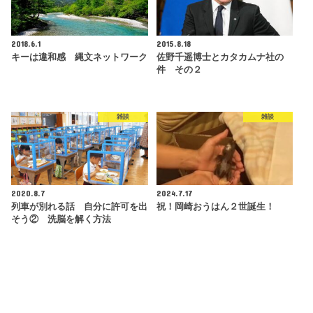
2018.6.1
2015.8.18
キーは違和感 縄文ネットワーク
佐野千遥博士とカタカムナ社の
件 その２
雑談
雑談
2020.8.7
2024.7.17
列車が別れる話 自分に許可を出
祝！岡崎おうはん２世誕生！
そう② 洗脳を解く方法