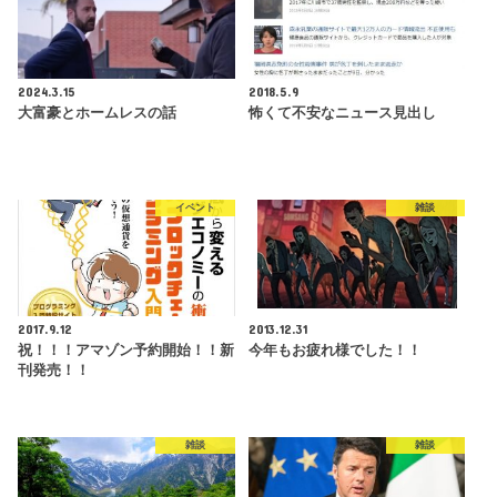
2024.3.15
2018.5.9
大富豪とホームレスの話
怖くて不安なニュース見出し
イベント
雑談
2017.9.12
2013.12.31
祝！！！アマゾン予約開始！！新
今年もお疲れ様でした！！
刊発売！！
雑談
雑談