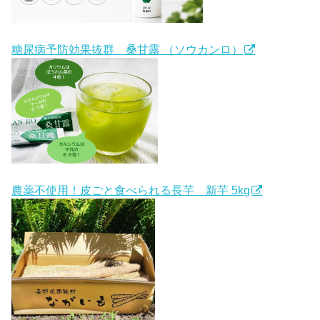
糖尿病予防効果抜群 桑甘露 （ソウカンロ）
農薬不使用！皮ごと食べられる長芋 新芋 5kg