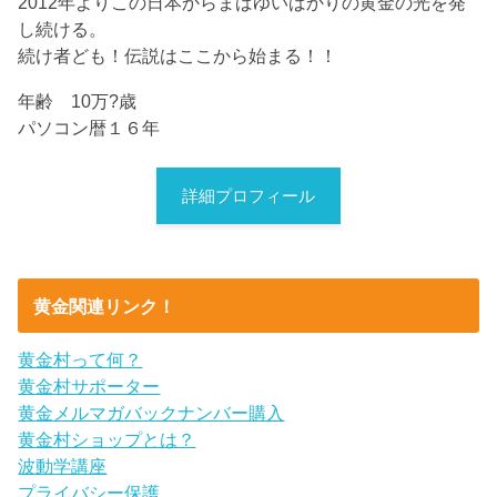
2012年よりこの日本からまばゆいばかりの黄金の光を発
し続ける。
続け者ども！伝説はここから始まる！！
年齢 10万?歳
パソコン暦１６年
詳細プロフィール
黄金関連リンク！
黄金村って何？
黄金村サポーター
黄金メルマガバックナンバー購入
黄金村ショップとは？
波動学講座
プライバシー保護