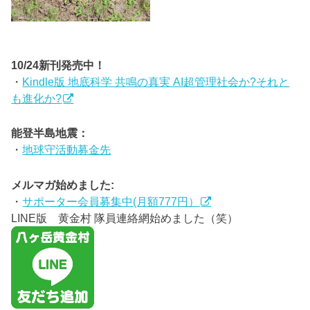
10/24新刊発売中！
・
Kindle版 地底科学 共鳴の真実 AI超管理社会か?それと
も進化か?
能登半島地震：
・
地球守活動募金先
メルマガ始めました:
・
サポーター会員募集中(月額777円）
LINE版 黄金村 隊員連絡網始めました（笑）