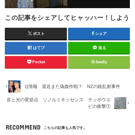
この記事をシェアしてヒャッハー！しよう
ポスト
シェア
はてブ
送る
Pocket
feedly
Ｑ情報 直近また偽旗作戦？ NZの銃乱射事件
音と光の変節点 ソノルミネッセンス テッポウエ
ビの衝撃①
RECOMMEND
こちらの記事も人気です。