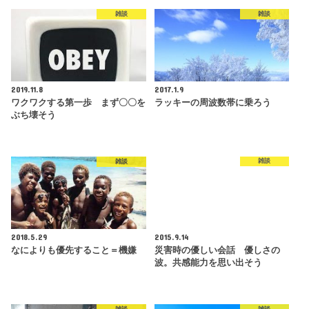
雑談
雑談
2019.11.8
2017.1.9
ワクワクする第一歩 まず〇〇を
ラッキーの周波数帯に乗ろう
ぶち壊そう
雑談
雑談
2018.5.29
2015.9.14
なによりも優先すること＝機嫌
災害時の優しい会話 優しさの
波。共感能力を思い出そう