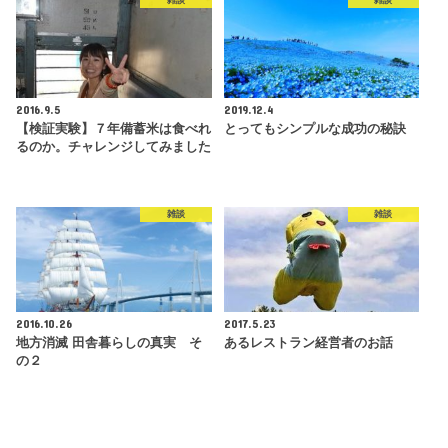
雑談
雑談
2016.9.5
2019.12.4
【検証実験】７年備蓄米は食べれ
とってもシンプルな成功の秘訣
るのか。チャレンジしてみました
雑談
雑談
2016.10.26
2017.5.23
地方消滅 田舎暮らしの真実 そ
あるレストラン経営者のお話
の２