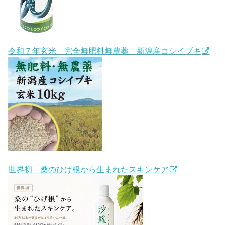
令和７年玄米 完全無肥料無農薬 新潟産コシイブキ
世界初 桑のひげ根から生まれたスキンケア