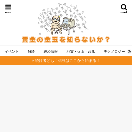
menu
search
イベント
雑談
経済情報
地震・火山・台風
テクノロジー
続け者ども！伝説はここから始まる！