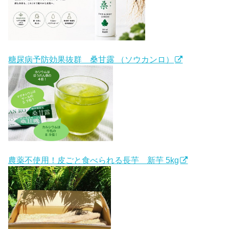
糖尿病予防効果抜群 桑甘露 （ソウカンロ）
農薬不使用！皮ごと食べられる長芋 新芋 5kg