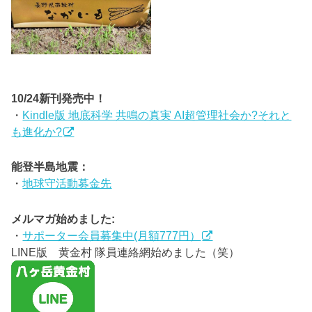
10/24新刊発売中！
・
Kindle版 地底科学 共鳴の真実 AI超管理社会か?それと
も進化か?
能登半島地震：
・
地球守活動募金先
メルマガ始めました:
・
サポーター会員募集中(月額777円）
LINE版 黄金村 隊員連絡網始めました（笑）