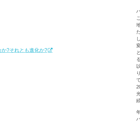
社会か?それとも進化か?
）