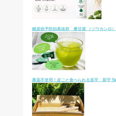
糖尿病予防効果抜群 桑甘露 （ソウカンロ）
農薬不使用！皮ごと食べられる長芋 新芋 5k