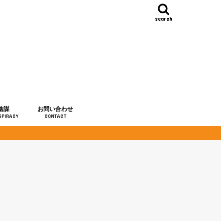
search
陰謀
お問い合わせ
SPIRACY
CONTACT
の歴史
・予言
メディア