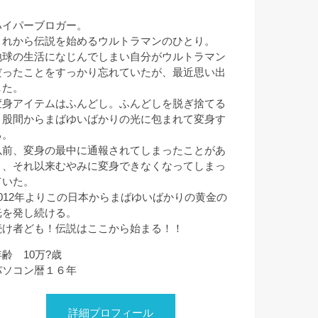
ハイパーブロガー。
これから伝説を始めるウルトラマンのひとり。
地球の生活になじんでしまい自分がウルトラマン
だったことをすっかり忘れていたが、最近思い出
した。
変身アイテムはふんどし。ふんどしを脱ぎ捨てる
と股間からまばゆいばかりの光に包まれて変身す
る。
以前、変身の最中に通報されてしまったことがあ
り、それ以来むやみに変身できなくなってしまっ
ていた。
2012年よりこの日本からまばゆいばかりの黄金の
光を発し続ける。
続け者ども！伝説はここから始まる！！
年齢 10万?歳
パソコン暦１６年
詳細プロフィール