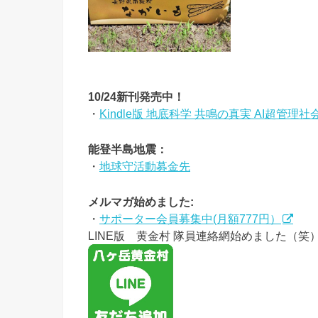
10/24新刊発売中！
・
Kindle版 地底科学 共鳴の真実 AI超管理
能登半島地震：
・
地球守活動募金先
メルマガ始めました:
・
サポーター会員募集中(月額777円）
LINE版 黄金村 隊員連絡網始めました（笑