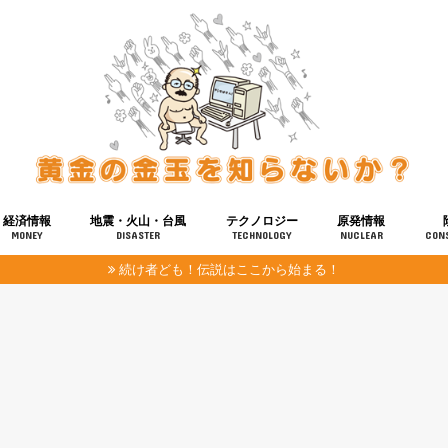
経済情報
地震・火山・台風
テクノロジー
原発情報
MONEY
DISASTER
TECHNOLOGY
NUCLEAR
CON
続け者ども！伝説はここから始まる！
報
健康
宇宙
奴ら
予知
洗脳