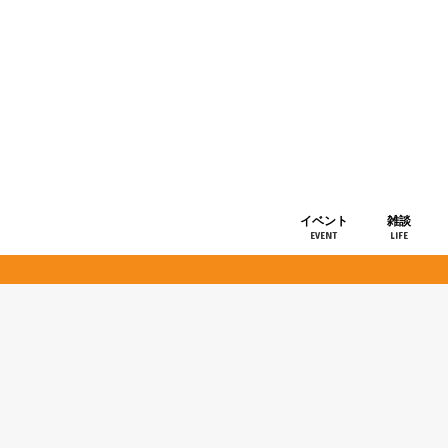
イベント
雑談
EVENT
LIFE
ショップ情
お知らせ