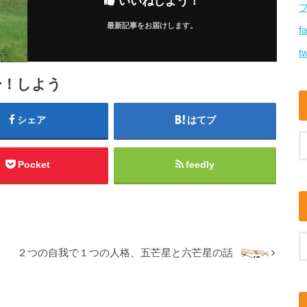
いいねしよう！
最新記事をお届けします。
f
tw
ー！しよう
シェア
はてブ
Pocket
feedly
２つの自我で１つの人格、五芒星と六芒星の話