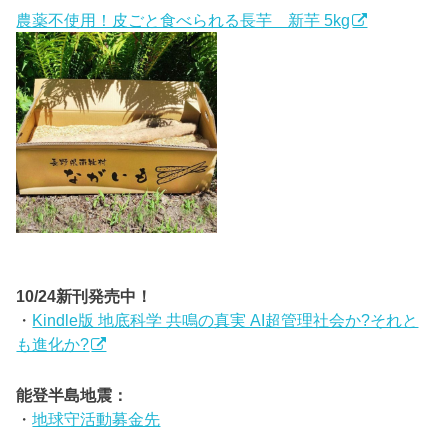
農薬不使用！皮ごと食べられる長芋 新芋 5kg
10/24新刊発売中！
・
Kindle版 地底科学 共鳴の真実 AI超管理社会か?それと
も進化か?
能登半島地震：
・
地球守活動募金先