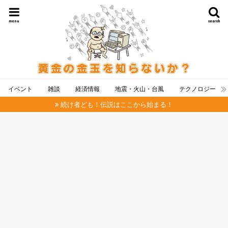
menu
search
イベント
雑談
経済情報
地震・火山・台風
テクノロジー
続け者ども！伝説はここから始まる！