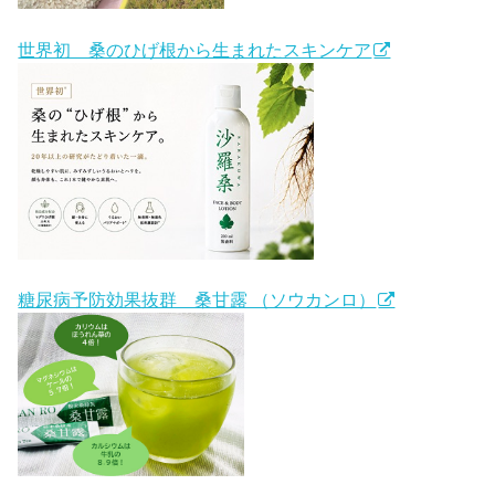
世界初 桑のひげ根から生まれたスキンケア
糖尿病予防効果抜群 桑甘露 （ソウカンロ）