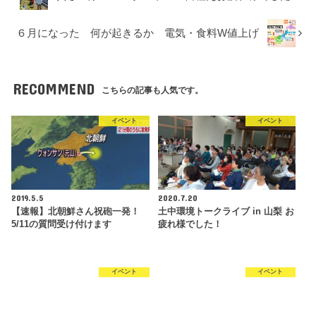
６月になった 何が起きるか 電気・食料W値上げ
RECOMMEND
こちらの記事も人気です。
イベント
イベント
2019.5.5
2020.7.20
【速報】北朝鮮さん祝砲一発！
土中環境トークライブ in 山梨 お
5/11の質問受け付けます
疲れ様でした！
イベント
イベント