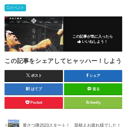
イベント
この記事が気に入ったら
いいねしよう！
この記事をシェアしてヒャッハー！しよう
ポスト
シェア
はてブ
送る
Pocket
feedly
黄さつ隊2023スタート！ 苗植えお疲れ様でした！