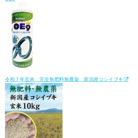
令和７年玄米 完全無肥料無農薬 新潟産コシイブキ