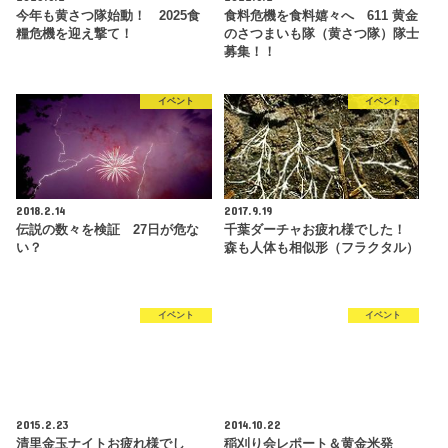
今年も黄さつ隊始動！ 2025食
食料危機を食料嬉々へ 611 黄金
糧危機を迎え撃て！
のさつまいも隊（黄さつ隊）隊士
募集！！
イベント
イベント
2018.2.14
2017.9.19
伝説の数々を検証 27日が危な
千葉ダーチャお疲れ様でした！
い？
森も人体も相似形（フラクタル）
イベント
イベント
2015.2.23
2014.10.22
清里金玉ナイトお疲れ様でし
稲刈り会レポート＆黄金米発