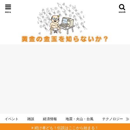
menu
search
イベント
雑談
経済情報
地震・火山・台風
テクノロジー
続け者ども！伝説はここから始まる！