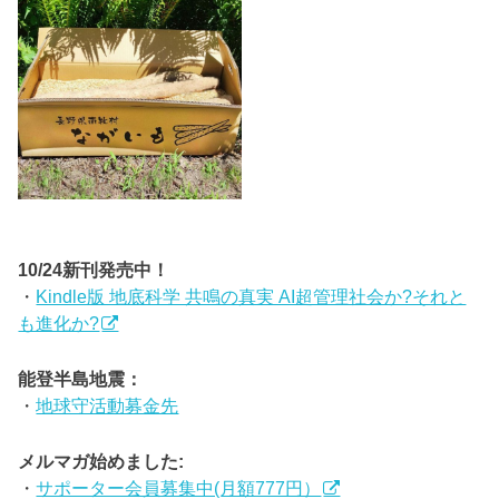
10/24新刊発売中！
・
Kindle版 地底科学 共鳴の真実 AI超管理社会か?それと
も進化か?
能登半島地震：
・
地球守活動募金先
メルマガ始めました:
・
サポーター会員募集中(月額777円）