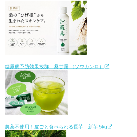
糖尿病予防効果抜群 桑甘露 （ソウカンロ）
農薬不使用！皮ごと食べられる長芋 新芋 5kg