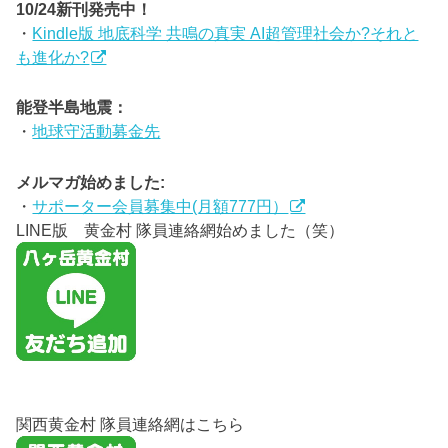
10/24新刊発売中！
・
Kindle版 地底科学 共鳴の真実 AI超管理社会か?それと
も進化か?
能登半島地震：
・
地球守活動募金先
メルマガ始めました:
・
サポーター会員募集中(月額777円）
LINE版 黄金村 隊員連絡網始めました（笑）
関西黄金村 隊員連絡網はこちら