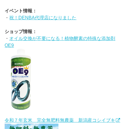
イベント情報：
・
祝！DENBA代理店になりました
ショップ情報：
・
オイル交換が不要になる！植物酵素の特殊な添加剤
OE9
令和７年玄米 完全無肥料無農薬 新潟産コシイブキ