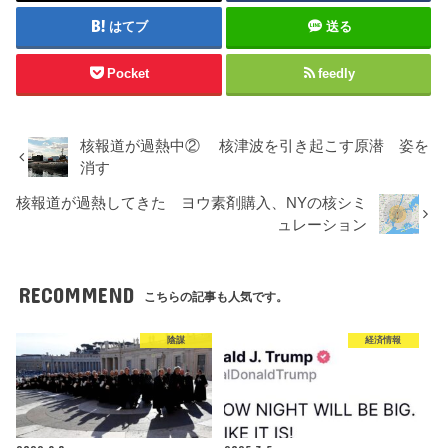
はてブ
送る
Pocket
feedly
核報道が過熱中② 核津波を引き起こす原潜 姿を
消す
核報道が過熱してきた ヨウ素剤購入、NYの核シミ
ュレーション
RECOMMEND
こちらの記事も人気です。
陰謀
経済情報