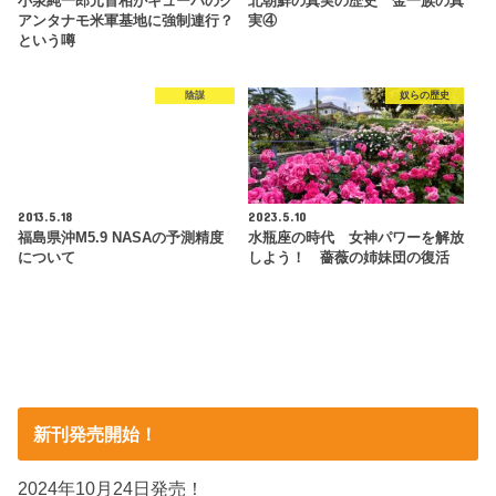
小泉純一郎元首相がキューバのグ
北朝鮮の真実の歴史 金一族の真
アンタナモ米軍基地に強制連行？
実④
という噂
陰謀
奴らの歴史
2013.5.18
2023.5.10
福島県沖M5.9 NASAの予測精度
水瓶座の時代 女神パワーを解放
について
しよう！ 薔薇の姉妹団の復活
新刊発売開始！
2024年10月24日発売！