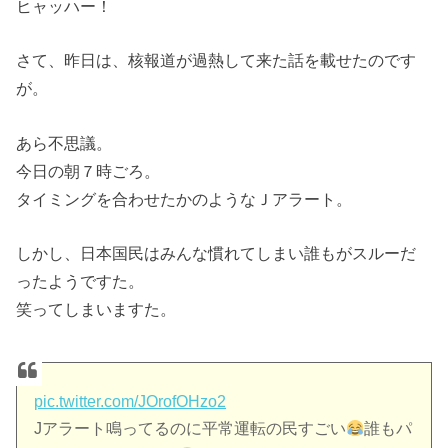
ヒャッハー！
さて、昨日は、核報道が過熱して来た話を載せたのです
が。
あら不思議。
今日の朝７時ごろ。
タイミングを合わせたかのようなＪアラート。
しかし、日本国民はみんな慣れてしまい誰もがスルーだ
ったようですた。
笑ってしまいますた。
pic.twitter.com/JOrofOHzo2
Jアラート鳴ってるのに平常運転の民すごい
誰もパ