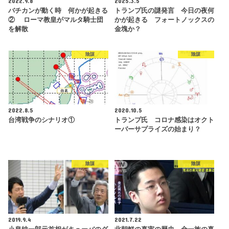
2022.9.8
2025.3.5
バチカンが動く時 何かが起きる
トランプ氏の謎発言 今日の夜何
② ローマ教皇がマルタ騎士団
かが起きる フォートノックスの
を解散
金塊か？
陰謀
陰謀
2022.8.5
2020.10.5
台湾戦争のシナリオ①
トランプ氏 コロナ感染はオクト
ーバーサプライズの始まり？
陰謀
陰謀
2019.9.4
2021.7.22