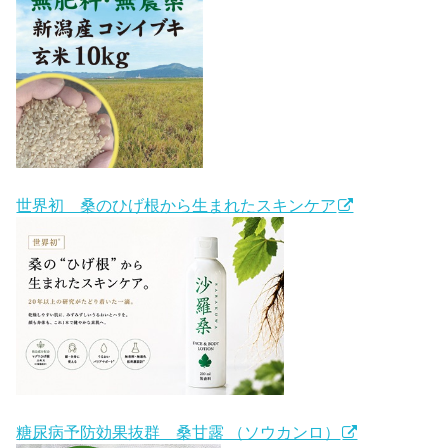
世界初 桑のひげ根から生まれたスキンケア
糖尿病予防効果抜群 桑甘露 （ソウカンロ）