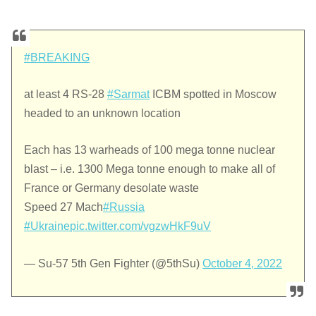
#BREAKING
at least 4 RS-28
#Sarmat
ICBM spotted in Moscow
headed to an unknown location
Each has 13 warheads of 100 mega tonne nuclear
blast – i.e. 1300 Mega tonne enough to make all of
France or Germany desolate waste
Speed 27 Mach
#Russia
#Ukraine
pic.twitter.com/vgzwHkF9uV
— Su-57 5th Gen Fighter (@5thSu)
October 4, 2022