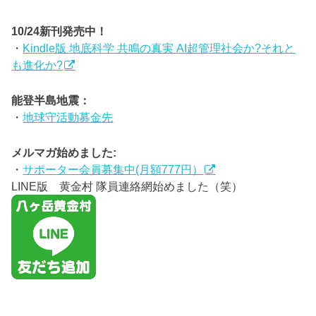
10/24新刊発売中！
・
Kindle版 地底科学 共鳴の真実 AI超管理社会か?それと
も進化か?
能登半島地震：
・
地球守活動募金先
メルマガ始めました:
・
サポーター会員募集中(月額777円）
LINE版 黄金村 隊員連絡網始めました（笑）