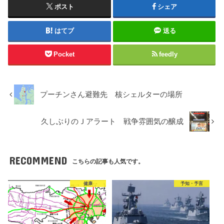
ポスト
シェア
はてブ
送る
Pocket
feedly
プーチンさん避難先 核シェルターの場所
久しぶりのＪアラート 戦争雰囲気の醸成
RECOMMEND
こちらの記事も人気です。
健康
予知・予言