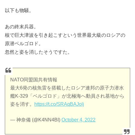
以下も物騒。
あの終末兵器。
核で巨大
津波
を引き起こすという
世界最大級のロシアの
原潜ベルゴロド。
忽然と姿を消したそうですた。
NATO同盟国共有情報
最大6発の核魚雷を搭載したロシア連邦の原子力潜水
艦K-329「ベルゴロド」が北極海へ動員され基地から
姿を消す。
https://t.co/SRAqBAJolj
— 神奈備 (@K4NN4BI)
October 4, 2022