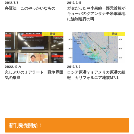
2012.7.7
2019.9.17
弁証法 このやっかいなもの
ガセだった⇒小泉純一郎元首相が
キューバのグアンタナモ米軍基地
に強制連行の噂
陰謀
陰謀
2022.10.4
2019.7.9
久しぶりのＪアラート 戦争雰囲
ロシア原潜ｖｓアメリカ原潜の続
気の醸成
報 カリフォルニア地震M7.1
新刊発売開始！