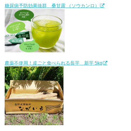
糖尿病予防効果抜群 桑甘露 （ソウカンロ）
農薬不使用！皮ごと食べられる長芋 新芋 5kg