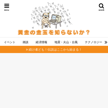
menu
search
イベント
雑談
経済情報
地震・火山・台風
テクノロジー
続け者ども！伝説はここから始まる！