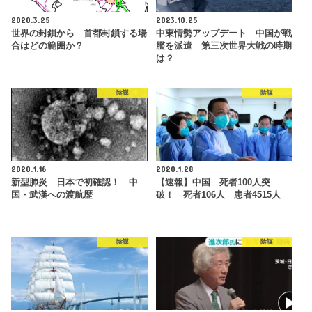
2020.3.25
2023.10.25
世界の封鎖から 首都封鎖する場
中東情勢アップデート 中国が戦
合はどの範囲か？
艦を派遣 第三次世界大戦の時期
は？
陰謀
陰謀
2020.1.16
2020.1.28
新型肺炎 日本で初確認！ 中
【速報】中国 死者100人突
国・武漢への渡航歴
破！ 死者106人 患者4515人
陰謀
陰謀