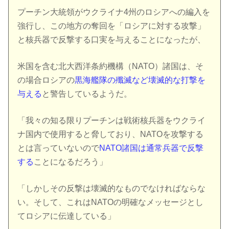
プーチン大統領がウクライナ4州のロシアへの編入を
強行し、この地方の奪回を「ロシアに対する攻撃」
と核兵器で反撃する口実を与えることになったが、
米国を含む北大西洋条約機構（NATO）諸国は、そ
の場合ロシアの
黒海艦隊の殲滅など壊滅的な打撃を
与える
と警告しているようだ。
「我々の知る限りプーチンは戦術核兵器をウクライ
ナ国内で使用すると脅しており、NATOを攻撃する
とは言っていないので
NATO諸国は通常兵器で反撃
する
ことになるだろう」
「しかしその反撃は壊滅的なものでなければならな
い。そして、これはNATOの明確なメッセージとし
てロシアに伝達している」