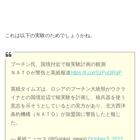
これは以下の実験のためでしょうかね。
プーチン氏、国境付近で核実験計画の観測
ＮＡＴＯが警告と英紙報道
https://t.co/rSzPuI3RgP
英紙タイムズは、ロシアのプーチン大統領がウクラ
イナとの国境近辺で核実験を計画し、核兵器を使う
意志を示そうとしているとの見方があり、北大西洋
条約機構（ＮＡＴＯ）が加盟国に警告したと報じ
た。
— 産経ニュース (@Sankei_news)
October 5, 2022