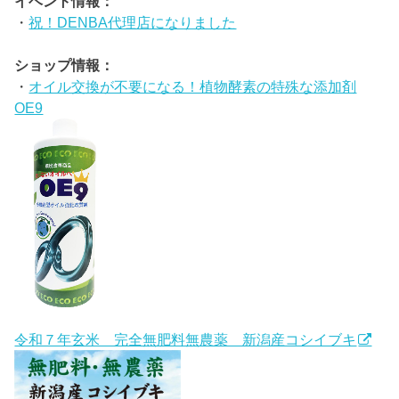
イベント情報：
・
祝！DENBA代理店になりました
ショップ情報：
・
オイル交換が不要になる！植物酵素の特殊な添加剤
OE9
令和７年玄米 完全無肥料無農薬 新潟産コシイブキ