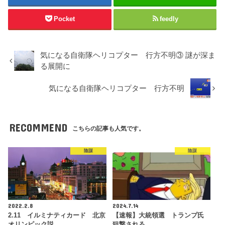
Pocket
feedly
気になる自衛隊ヘリコプター 行方不明③ 謎が深ま
る展開に
気になる自衛隊ヘリコプター 行方不明
RECOMMEND
こちらの記事も人気です。
陰謀
陰謀
2022.2.8
2024.7.14
2.11 イルミナティカード 北京
【速報】大統領選 トランプ氏
オリンピック説
狙撃される