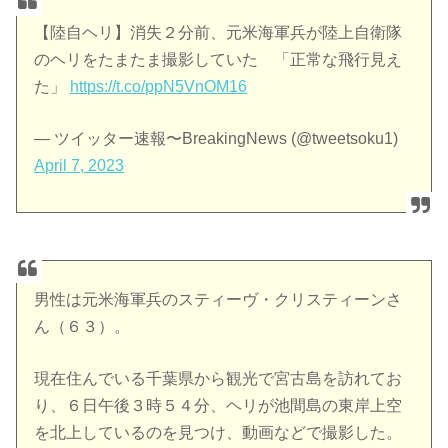
【陸自ヘリ】消失２分前、元米海軍兵が陸上自衛隊
のヘリをたまたま撮影していた 「正常な飛行見え
た」
https://t.co/ppN5VnOM16
— ツイッター速報〜BreakingNews (@tweetsoku1)
April 7, 2023
男性は元米海軍兵のスティーヴ・クリスティーンさ
ん（６３）。
現在住んでいる千葉県から観光で宮古島を訪れてお
り、６日午後３時５４分、ヘリが池間島の東岸上空
を北上しているのを見つけ、動画などで撮影した。