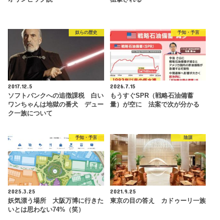
奴らの歴史
予知・予言
2017.12.5
2026.7.15
ソフトバンクへの追徴課税 白い
もうすぐSPR（戦略石油備蓄
ワンちゃんは地獄の番犬 デュー
量）が空に 法案で次が分かる
ク一族について
予知・予言
陰謀
2025.3.25
2021.9.25
妖気漂う場所 大阪万博に行きた
東京の目の答え カドゥーリ一族
いとは思わない74%（笑）