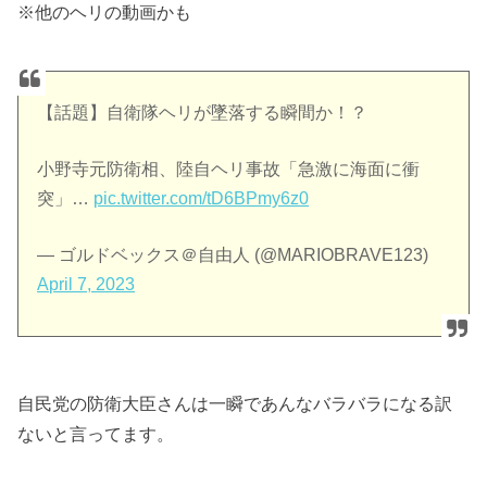
※他のヘリの動画かも
【話題】自衛隊ヘリが墜落する瞬間か！？
小野寺元防衛相、陸自ヘリ事故「急激に海面に衝
突」…
pic.twitter.com/tD6BPmy6z0
— ゴルドベックス＠自由人 (@MARIOBRAVE123)
April 7, 2023
自民党の防衛大臣さんは一瞬であんなバラバラになる訳
ないと言ってます。