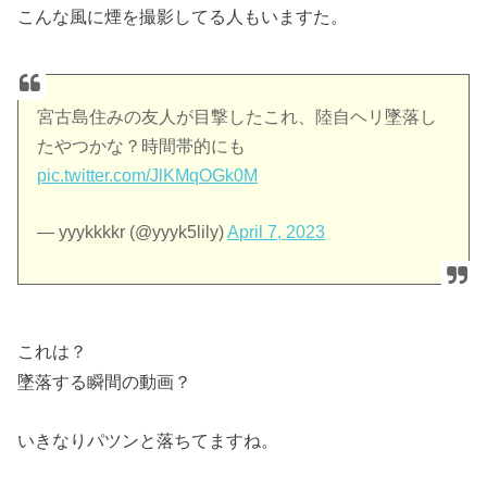
こんな風に煙を撮影してる人もいますた。
宮古島住みの友人が目撃したこれ、陸自ヘリ墜落し
たやつかな？時間帯的にも
pic.twitter.com/JlKMqOGk0M
— yyykkkkr (@yyyk5lily)
April 7, 2023
これは？
墜落する瞬間の動画？
いきなりパツンと落ちてますね。