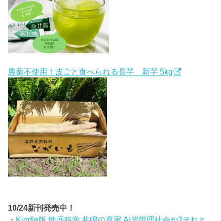
農薬不使用！皮ごと食べられる長芋 新芋 5kg
10/24新刊発売中！
・
Kindle版 地底科学 共鳴の真実 AI超管理社会か?それと