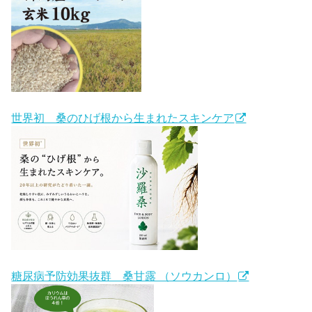
世界初 桑のひげ根から生まれたスキンケア
糖尿病予防効果抜群 桑甘露 （ソウカンロ）