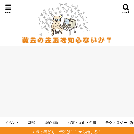
menu
search
イベント
雑談
経済情報
地震・火山・台風
テクノロジー
続け者ども！伝説はここから始まる！