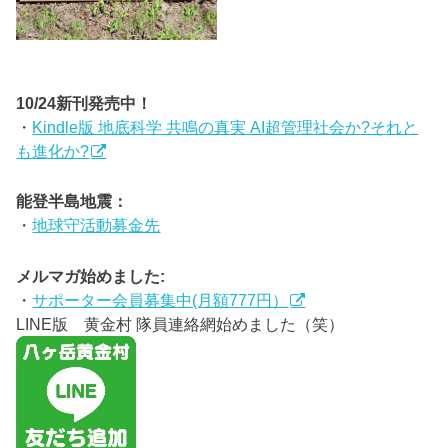
10/24新刊発売中！
・
Kindle版 地底科学 共鳴の真実 AI超管理社会か?それと
も進化か?
能登半島地震：
・
地球守活動募金先
メルマガ始めました:
・
サポーター会員募集中(月額777円）
LINE版 黄金村 隊員連絡網始めました（笑）