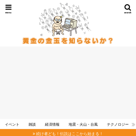
menu
search
イベント
雑談
経済情報
地震・火山・台風
テクノロジー
続け者ども！伝説はここから始まる！