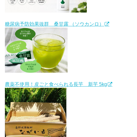
糖尿病予防効果抜群 桑甘露 （ソウカンロ）
農薬不使用！皮ごと食べられる長芋 新芋 5kg