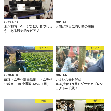
2024.12.10
2014.4.5
まだ都内 今、どこにいるでしょ
人間が本当に恐い時の表情
う ある歴史的なピアノ
イベント
イベント
2020.12.13
2017.8.17
白菜キムチ化計画始動 キムチ作
いよいよ受付開始！
り教室 in 小淵沢 12/20（日）
9/16(土)9/17(日）ダーチャプロジ
ェクトin千葉！
雑談
雑談