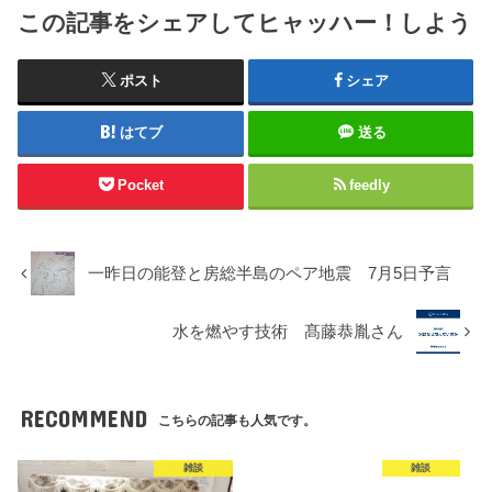
この記事をシェアしてヒャッハー！しよう
ポスト
シェア
はてブ
送る
Pocket
feedly
一昨日の能登と房総半島のペア地震 7月5日予言
水を燃やす技術 髙藤恭胤さん
RECOMMEND
こちらの記事も人気です。
雑談
雑談