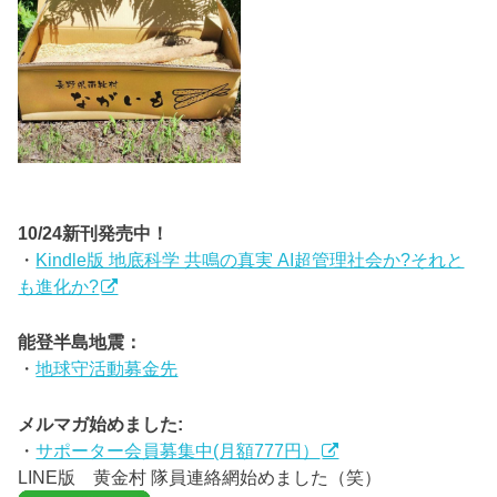
10/24新刊発売中！
・
Kindle版 地底科学 共鳴の真実 AI超管理社会か?それと
も進化か?
能登半島地震：
・
地球守活動募金先
メルマガ始めました:
・
サポーター会員募集中(月額777円）
LINE版 黄金村 隊員連絡網始めました（笑）