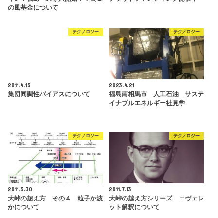
の風基金について
テクノロジー
テクノロジー
2011.4.15
2023.4.21
集団同調性バイアスについて
福島南相馬市 人工石油 サステ
イナブルエネルギー社見学
テクノロジー
テクノロジー
2011.5.30
2011.7.13
大峠の超え方 その４ 粒子か波
大峠の越え方シリーズ エヴェレ
かについて
ット解釈について