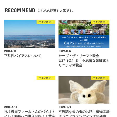
RECOMMEND
こちらの記事も人気です。
テクノロジー
テクノロジー
2011.6.13
2021.8.17
正常性バイアスについて
セーブ・ザ・リーフ上映会
8/27（金）＆ 不思議な光触媒ト
リニティ体験会
テクノロジー
テクノロジー
2015.3.18
2026.8.4
祝！柳田ファームさんのバイオト
不思議な天の虫のお話 植物工場
イレ！福島への導入開始！！黄金
クラウドファンディング開催中