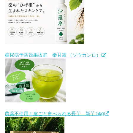
糖尿病予防効果抜群 桑甘露 （ソウカンロ）
農薬不使用！皮ごと食べられる長芋 新芋 5kg