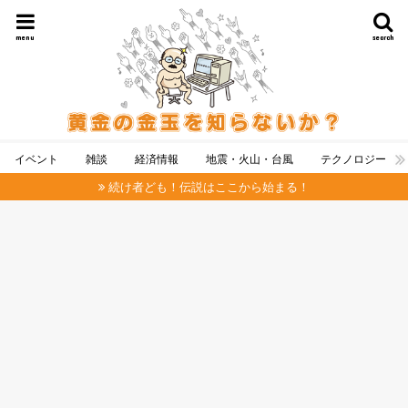
menu
search
イベント
雑談
経済情報
地震・火山・台風
テクノロジー
続け者ども！伝説はここから始まる！