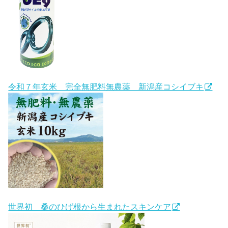
令和７年玄米 完全無肥料無農薬 新潟産コシイブキ
世界初 桑のひげ根から生まれたスキンケア