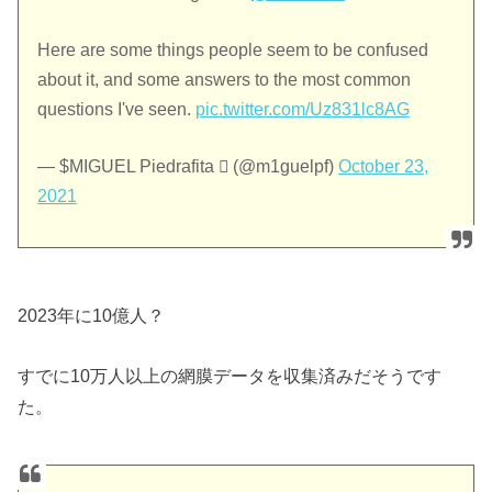
Here are some things people seem to be confused
about it, and some answers to the most common
questions I've seen.
pic.twitter.com/Uz831lc8AG
— $MIGUEL Piedrafita  (@m1guelpf)
October 23,
2021
2023年に10億人？
すでに10万人以上の網膜データを収集済みだそうです
た。