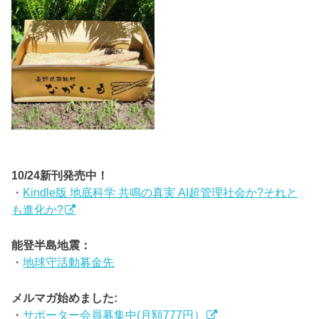
10/24新刊発売中！
・
Kindle版 地底科学 共鳴の真実 AI超管理社会か?それと
も進化か?
能登半島地震：
・
地球守活動募金先
メルマガ始めました:
・
サポーター会員募集中(月額777円）