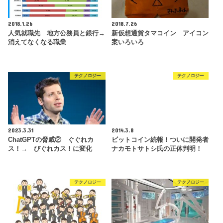
2018.1.26
2018.7.26
人気就職先 地方公務員と銀行→
新仮想通貨タマコイン アイコン
消えてなくなる職業
案いろいろ
テクノロジー
テクノロジー
2023.3.31
2014.3.8
ChatGPTの脅威② ぐぐれカ
ビットコイン続報！ついに開発者
ス！→ びぐれカス！に変化
ナカモトサトシ氏の正体判明！
テクノロジー
テクノロジー