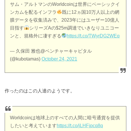
サム・アルトマンのWorldcoinは世界にベーシックイ
ンカムを配るインフラ
既に12ヵ国10万人以上の網
膜データを収集済みで、2023年にはユーザー10億人
目指す
シリーズAの$25m調達でいきなりユニコー
ンと、規格外に凄すぎる
https://t.co/TWyrDG2WEq
— 久保田 雅也@ベンチャーキャピタル
(@kubotamas)
October 24, 2021
作ったのはこの人達のようです。
Worldcoinは地球上のすべての人間に暗号通貨を提供
したいと考えています
https://t.co/jLHFjpcq8q