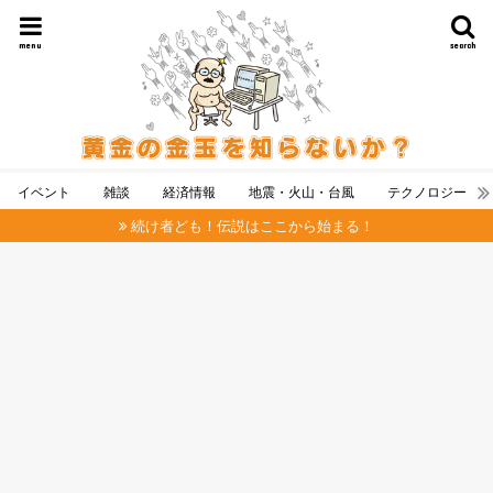
menu
search
イベント
雑談
経済情報
地震・火山・台風
テクノロジー
続け者ども！伝説はここから始まる！