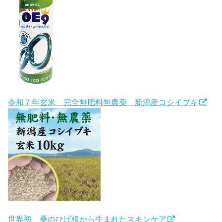
令和７年玄米 完全無肥料無農薬 新潟産コシイブキ
世界初 桑のひげ根から生まれたスキンケア