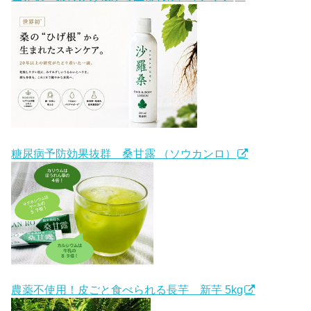
糖尿病予防効果抜群 桑甘露 （ソウカンロ）
農薬不使用！皮ごと食べられる長芋 新芋 5kg