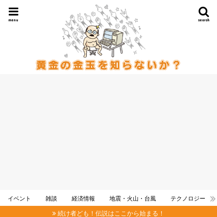
menu
search
イベント
雑談
経済情報
地震・火山・台風
テクノロジー
続け者ども！伝説はここから始まる！