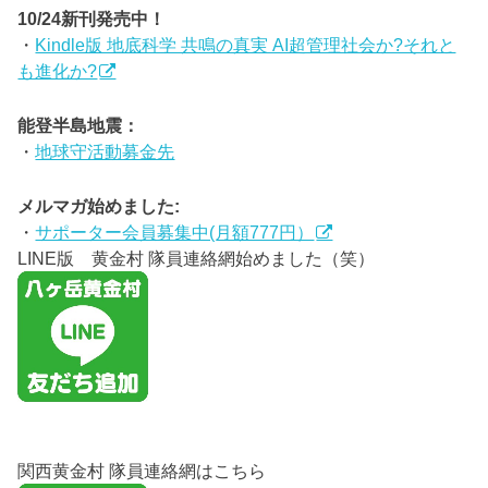
10/24新刊発売中！
・
Kindle版 地底科学 共鳴の真実 AI超管理社会か?それと
も進化か?
能登半島地震：
・
地球守活動募金先
メルマガ始めました:
・
サポーター会員募集中(月額777円）
LINE版 黄金村 隊員連絡網始めました（笑）
関西黄金村 隊員連絡網はこちら