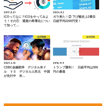
2017.8.21
2024.8.3
ICOってなに？ICOをやってみよ
ガラ来た！② 下げ幅史上2番目
う！その① 通貨の希薄化につい
日経平均2200円安！
て知って…
経済情報
経済情報
2021.4.15
2016.11.9
CDBC金融戦争 デジタル米ド
トランプ勝利！ 日経平均は900
ル ＶＳ デジタル人民元 中国
円の暴落
が先行中 米…