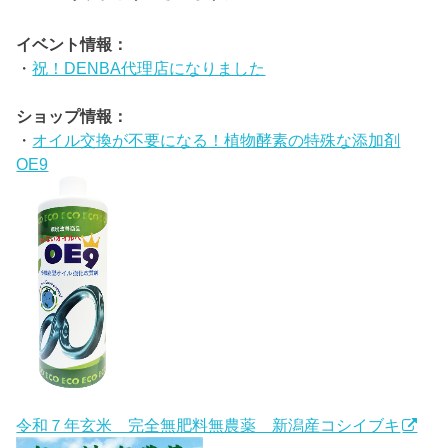
イベント情報：
・
祝！DENBA代理店になりました
ショップ情報：
・
オイル交換が不要になる！植物酵素の特殊な添加剤
OE9
令和７年玄米 完全無肥料無農薬 新潟産コシイブキ