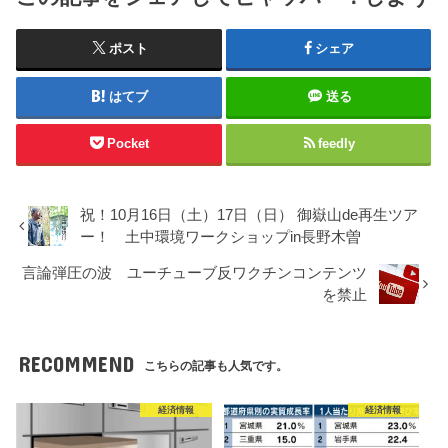
ポスト
シェア
はてブ
送る
Pocket
feedly
祝！10月16日（土）17日（日） 御嶽山de再生ツア
ー！ 土中環境ワークショップin長野木曽
言論弾圧の波 ユーチューブ反ワクチンコンテンツ
を禁止
RECOMMEND
こちらの記事も人気です。
経済情報
経済情報