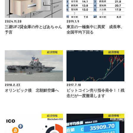
2024.11.28
2019.1.9
三菱UFJ貸金庫の件とばあちゃん
東京の一極集中に異変 成長率、
予言
全国平均下回る
経済情報
経済情報
2018.2.23
2017.7.10
オリンピック後 北朝鮮空爆へ
ビットコイン売り指令発令！！残
念だが一度撤退します
経済情報
経済情報