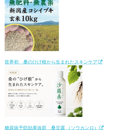
世界初 桑のひげ根から生まれたスキンケア
糖尿病予防効果抜群 桑甘露 （ソウカンロ）