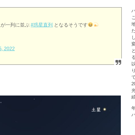
惑星が一列に並ぶ
#惑星直列
となるそうです
5, 2022