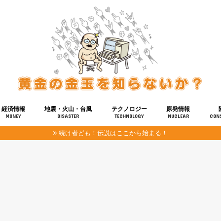
経済情報
地震・火山・台風
テクノロジー
原発情報
MONEY
DISASTER
TECHNOLOGY
NUCLEAR
CON
続け者ども！伝説はここから始まる！
報
健康
宇宙
奴ら
予知
洗脳