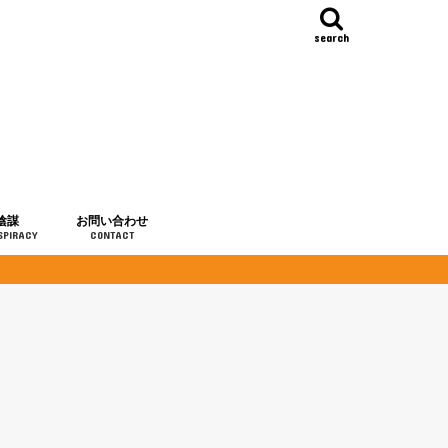
search
陰謀
お問い合わせ
SPIRACY
CONTACT
の歴史
・予言
メディア