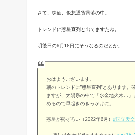
さて、株価、仮想通貨暴落の中。
トレンドに惑星直列と出てますたね。
明後日の6月18日にそうなるのだとか。
おはようございます。
朝のトレンドに”惑星直列”とあります
ますが、太陽系の中で「水金地火木…」
めるので早起きのきっかけに。
惑星が勢ぞろい（2022年6月）
#国立天
— ほしはかせ (@hoshihakase)
June 15,