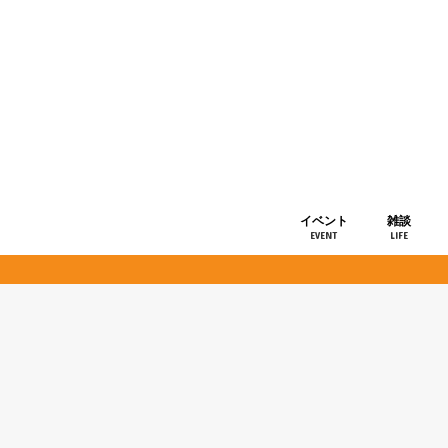
イベント
雑談
EVENT
LIFE
ショップ情
お知らせ