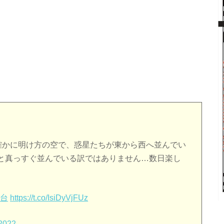
。確かに明け方の空で、惑星たちが東から西へ並んでい
と真っすぐ並んでいる訳ではありません…数日楽し
文台
https://t.co/IsiDyVjFUz
 2022