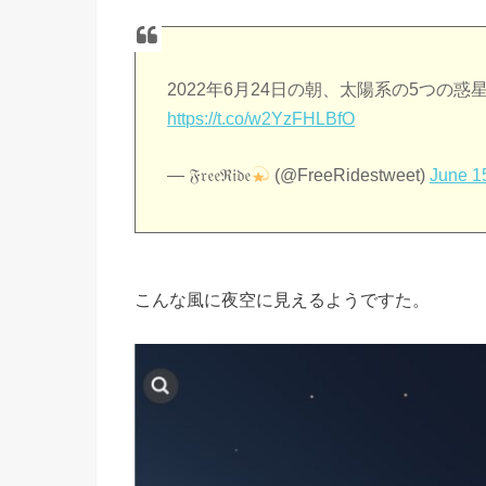
2022年6月24日の朝、太陽系の5つの
https://t.co/w2YzFHLBfO
— 𝔉𝔯𝔢𝔢ℜ𝔦𝔡𝔢
(@FreeRidestweet)
June 1
こんな風に夜空に見えるようですた。