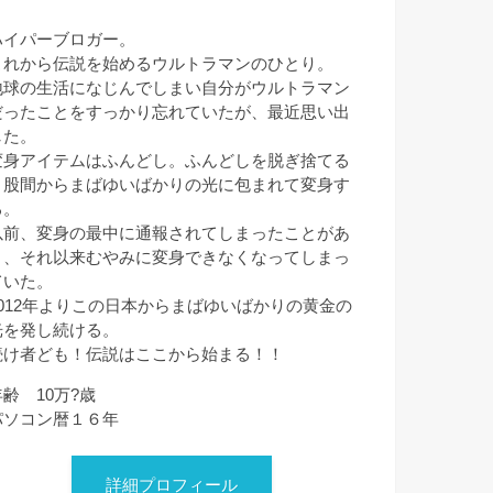
ハイパーブロガー。
これから伝説を始めるウルトラマンのひとり。
地球の生活になじんでしまい自分がウルトラマン
だったことをすっかり忘れていたが、最近思い出
した。
変身アイテムはふんどし。ふんどしを脱ぎ捨てる
と股間からまばゆいばかりの光に包まれて変身す
る。
以前、変身の最中に通報されてしまったことがあ
り、それ以来むやみに変身できなくなってしまっ
ていた。
2012年よりこの日本からまばゆいばかりの黄金の
光を発し続ける。
続け者ども！伝説はここから始まる！！
年齢 10万?歳
パソコン暦１６年
詳細プロフィール