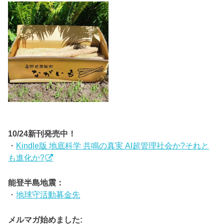
10/24新刊発売中！
・
Kindle版 地底科学 共鳴の真実 AI超管理社会か?それと
も進化か?
能登半島地震：
・
地球守活動募金先
メルマガ始めました: