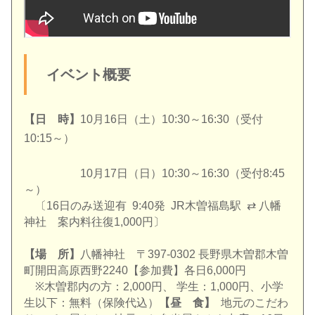
イベント概要
【日 時】
10
月
16
日（土）
10:30
～
16:30
（受付
10:15
～）
10
月
17
日（日）
10:30
～
16:30
（受付
8:45
～）
〔
16
日のみ送迎有
9:40
発
JR
木曽福島駅
⇄
八
幡
神社 案内料往復
1,000
円〕
【場 所】
八幡神社 〒
397-0302
長野県木曽郡木曽
町開田高原西野
2240
【参加費】各日
6,000
円
※
木曽郡内の方：
2,000
円、 学生：
1,000
円、小学
生以下：無料（保険代込）
【昼 食】
地元のこだわ