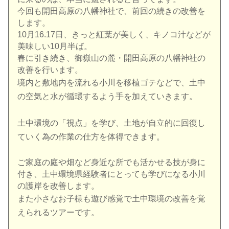
今回も開田高原の八幡神社で、前回の続きの改善を
します。
10
月
16.17
日、きっと紅葉が美しく、
キノコ汁などが
美味しい
10
月半ば。
春に引き続き、御嶽山の麓・
開田高原の八幡神社の
改善を行います。
境内と敷地内を流れる小川を移植ゴテなどで、
土中
の空気と水が循環するよう手を加えていきます。
土中環境の「視点」を学び、
土地が自立的に回復し
ていく為の作業の仕方を体得できます。
ご家庭の庭や畑など身近な所でも活かせる技が身に
付き、
土中環境県経験者にとっても学びになる小川
の護岸を改善します。
また小さなお子様も遊び感覚で土中環境の改善を覚
えられるツアー
です。