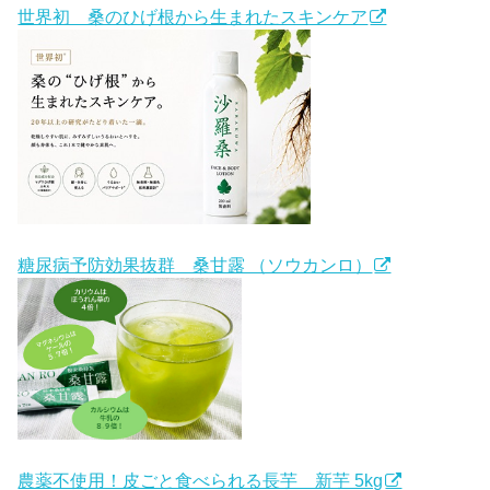
世界初 桑のひげ根から生まれたスキンケア
糖尿病予防効果抜群 桑甘露 （ソウカンロ）
農薬不使用！皮ごと食べられる長芋 新芋 5kg