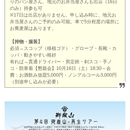
りのパン屋さん、
地元のお弁当屋さんも出店（
16
日
のみ）持参も可
※17
日は出店がありません。申し込み時に、
地元お
弁当屋さんのご予約のみ可能。車で
5
分程度の場所に
お蕎麦
屋はあります。
【持物・服装】
必須
→
スコップ（移植ゴテ）・グローブ・長靴・カ
ッパ・
動きやすい格好
有れば
→
貫通ドライバー・剪定鋏・剣スコ・手ノ
コ・防寒着【懇親会】
10
月
16
日（土）
18:30
～会
費：お酒飲み放題
5,000
円・ノンアルコール
3,000
円
（
別途申し込みが必要）