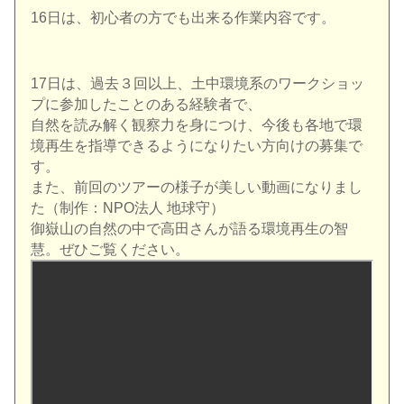
16日は、初心者の方でも出来る作業内容です。
17
日は、過去３回以上、
土中環境系のワークショッ
プに参加したことのある経験者で、
自然を読み解く観察力を身につけ、
今後も各地で環
境再生を指導できるようになりたい方向けの募集で
す。
また、前回のツアーの様子が美しい動画になりまし
た（制作：
NP
O
法人 地球守）
御嶽山の自然の中で高田さんが語る環境再生の智
慧。
ぜひご覧ください。