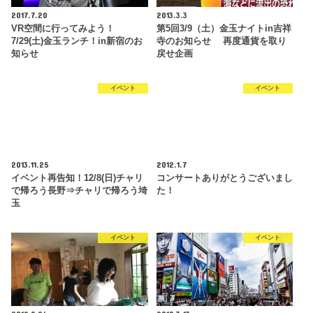
2017.7.20
2013.3.3
VR空間に行ってみよう！
第5回3/9（土）金玉ナイトin吉祥
7/29(土)金玉ランチ！in新宿のお
寺のお知らせ 再度通貨を取り
知らせ
戻せ企画
イベント
イベント
2013.11.25
2012.1.7
イベント再告知！12/8(日)チャリ
コンサートありがとうございまし
で帰ろう長野⇒チャリで帰ろう埼
た！
玉
イベント
イベント