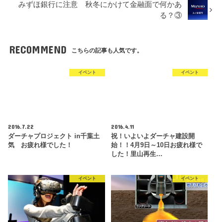
みずほ銀行に注意 秋冬にかけて金融面で何かあ
る？③
RECOMMEND
こちらの記事も人気です。
イベント
イベント
2016.7.22
2016.4.11
ダーチャプロジェクト in千葉土
祝！いよいよダーチャ建設開
気 お疲れ様でした！
始！！4月9日～10日お疲れ様で
した！里山再生…
イベント
イベント