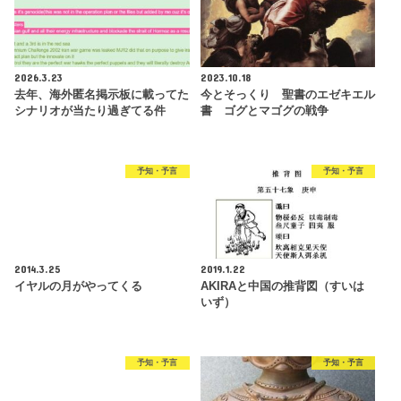
2026.3.23
2023.10.18
去年、海外匿名掲示板に載ってた
今とそっくり 聖書のエゼキエル
シナリオが当たり過ぎてる件
書 ゴグとマゴグの戦争
予知・予言
予知・予言
2014.3.25
2019.1.22
イヤルの月がやってくる
AKIRAと中国の推背図（すいは
いず）
予知・予言
予知・予言