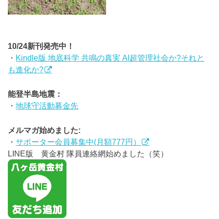
10/24新刊発売中！
・
Kindle版 地底科学 共鳴の真実 AI超管理社会か?それと
も進化か?
能登半島地震：
・
地球守活動募金先
メルマガ始めました:
・
サポーター会員募集中(月額777円）
LINE版 黄金村 隊員連絡網始めました（笑）