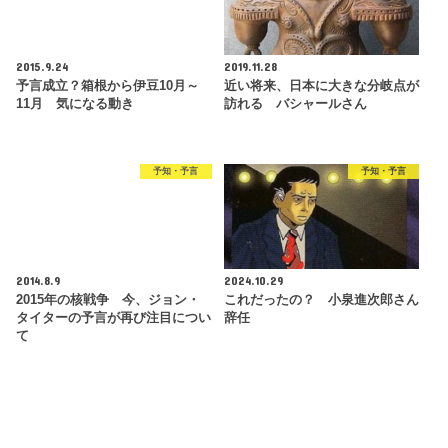
2015.9.24
2019.11.28
予言成立？箱根から伊豆10月～
近い将来、日本に大きな分岐点が
11月 気になる動き
訪れる バシャールさん
予知・予言
予知・予言
2014.8.9
2024.10.29
2015年の核戦争 今、ジョン・
これだったの？ 小泉進次郎さん
タイターの予言が再び注目につい
辞任
て