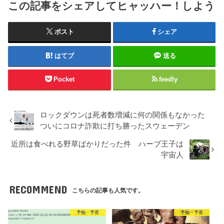
この記事をシェアしてヒャッハー！しよう
ポスト
シェア
はてブ
送る
Pocket
feedly
ロックダウンは死者数増減に何の関係もなかった
ついにコロナ詐欺に打ち勝ったスウェーデン
近所は食べれる野草ばかりだった件 ハーブ王子は
宇宙人
RECOMMEND
こちらの記事も人気です。
予知・予言
予知・予言