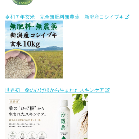
令和７年玄米 完全無肥料無農薬 新潟産コシイブキ
世界初 桑のひげ根から生まれたスキンケア