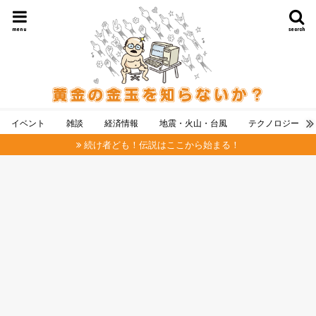
menu
search
イベント
雑談
経済情報
地震・火山・台風
テクノロジー
続け者ども！伝説はここから始まる！