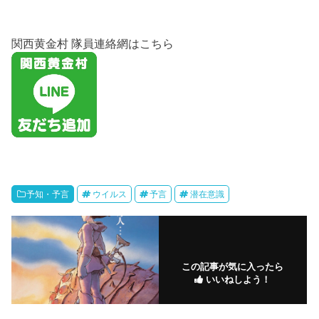
関西黄金村 隊員連絡網はこちら
予知・予言
ウイルス
予言
潜在意識
この記事が気に入ったら
いいねしよう！