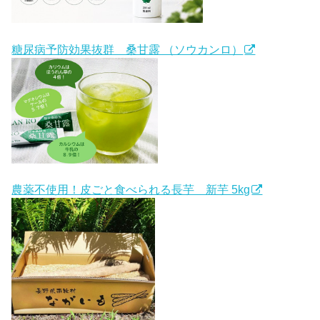
糖尿病予防効果抜群 桑甘露 （ソウカンロ）
農薬不使用！皮ごと食べられる長芋 新芋 5kg