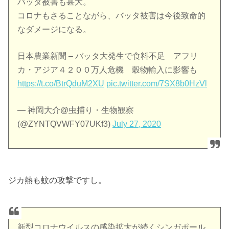
バッタ被害も甚大。
コロナもさることながら、バッタ被害は今後致命的
なダメージになる。
日本農業新聞 – バッタ大発生で食料不足 アフリ
カ・アジア４２００万人危機 穀物輸入に影響も
https://t.co/BtrQduM2XU
pic.twitter.com/7SX8b0HzVl
— 神岡大介@虫捕り・生物観察
(@ZYNTQVWFY07UKf3)
July 27, 2020
ジカ熱も蚊の攻撃ですし。
新型コロナウイルスの感染拡大が続くシンガポール