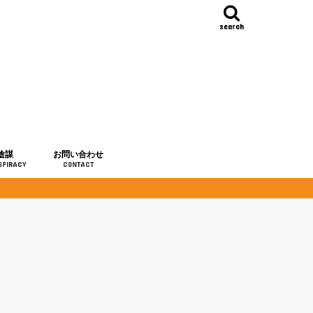
search
陰謀
お問い合わせ
SPIRACY
CONTACT
の歴史
・予言
メディア