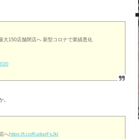
中に最大150店舗閉店へ 新型コロナで業績悪化
2020
か。
店へ
https://t.co/KudqxFsJkl