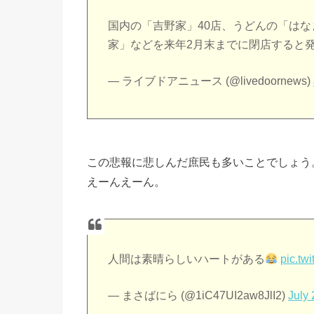
国内の「吉野家」40店、うどんの「はな
家」などを来年2月末までに閉店すると
— ライブドアニュース (@livedoornews)
この悲報に悲しんだ庶民も多いことでしょう
えーんえーん。
人間は素晴らしいハートがある
pic.tw
— まさばにら (@1iC47UI2aw8JlI2)
July 