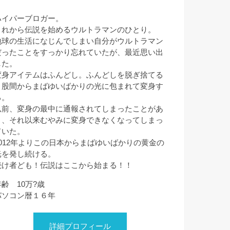
ハイパーブロガー。
これから伝説を始めるウルトラマンのひとり。
地球の生活になじんでしまい自分がウルトラマン
だったことをすっかり忘れていたが、最近思い出
した。
変身アイテムはふんどし。ふんどしを脱ぎ捨てる
と股間からまばゆいばかりの光に包まれて変身す
る。
以前、変身の最中に通報されてしまったことがあ
り、それ以来むやみに変身できなくなってしまっ
ていた。
2012年よりこの日本からまばゆいばかりの黄金の
光を発し続ける。
続け者ども！伝説はここから始まる！！
年齢 10万?歳
パソコン暦１６年
詳細プロフィール