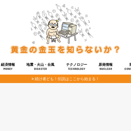
経済情報
地震・火山・台風
テクノロジー
原発情報
MONEY
DISASTER
TECHNOLOGY
NUCLEAR
CON
続け者ども！伝説はここから始まる！
報
健康
宇宙
奴ら
予知
洗脳