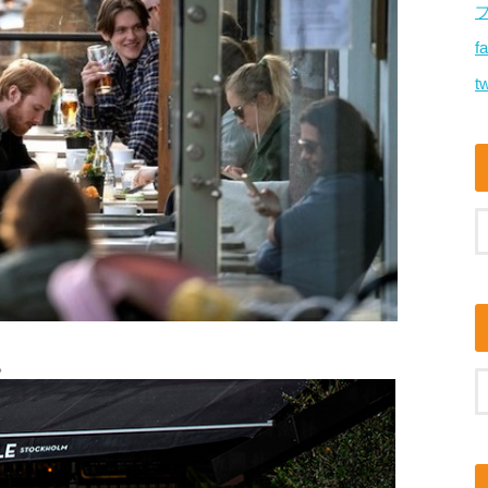
f
tw
。