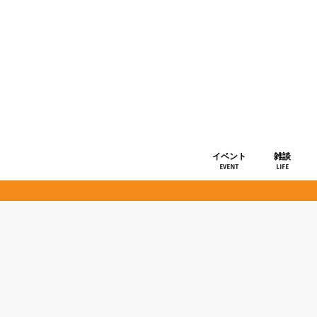
イベント
雑談
EVENT
LIFE
ショップ情
お知らせ