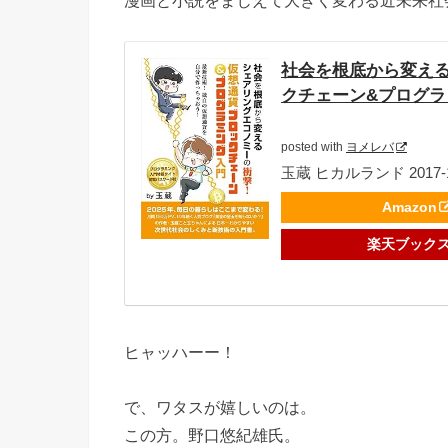
漫画と小説をまじえて大きく変わる近未来社
社会を根底から変える
クチェーン&プログラ
posted with
ヨメレバ
玉蔵 ヒカルランド 2017-1
Amazon
楽天ブック
ヒャッハーー！
で、ワタスが嬉しいのは。
この方。野口悠紀雄氏。