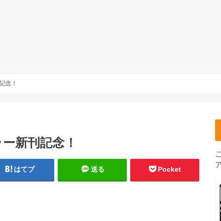
記念！
ラー新刊記念！
はてブ
送る
Pocket