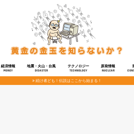
経済情報
地震・火山・台風
テクノロジー
原発情報
MONEY
DISASTER
TECHNOLOGY
NUCLEAR
CON
続け者ども！伝説はここから始まる！
報
健康
宇宙
奴ら
予知
洗脳