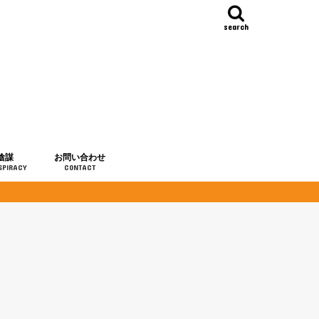
search
陰謀
お問い合わせ
SPIRACY
CONTACT
の歴史
・予言
メディア