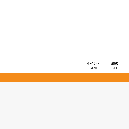
イベント
雑談
EVENT
LIFE
ショップ情
お知らせ