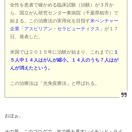
全性を患者で確かめる臨床試験（治験）が３月か
ら、国立がん研究センター東病院（千葉県柏市）で
始まる。この治療法の実用化を目指す
米ベンチャー
企業「アスピリアン・セラピューティクス」
が１７
日、発表した。
米国では２０１５年に治験が始まり、これまでに
１
５人中１４人はがんが縮小。１４人のうち７人はが
んが消えたという。
この治療法は「光免疫療法」と呼ばれる。
おほぉ。
その昔、このブログで、光で癌を直すレイモンド・ライ