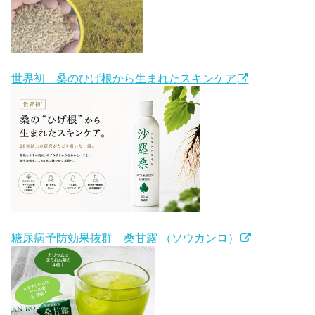
世界初 桑のひげ根から生まれたスキンケア
糖尿病予防効果抜群 桑甘露 （ソウカンロ）