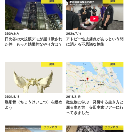
健康
健康
2024.6.4
2026.7.14
日比谷の大規模デモが握り潰され
アトピー性皮膚炎があっという間
た件 もっと効果的なやり方は？
に消える不思議な施術
健康
健康
2021.8.18
2018.2.19
蝶形骨（ちょうけいこつ）を緩め
微生物に学ぶ 発酵する生き方と
よう
腐る生き方 寺田本家ツアーに行
ってきました
テクノロジー
テクノロジー