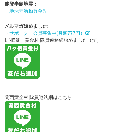
能登半島地震：
・
地球守活動募金先
メルマガ始めました:
・
サポーター会員募集中(月額777円）
LINE版 黄金村 隊員連絡網始めました（笑）
関西黄金村 隊員連絡網はこちら