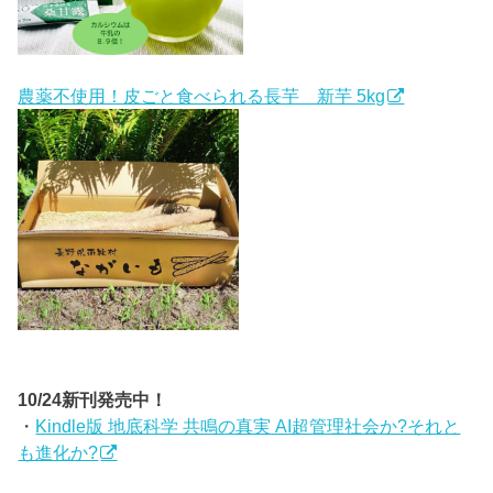
農薬不使用！皮ごと食べられる長芋 新芋 5kg
10/24新刊発売中！
・
Kindle版 地底科学 共鳴の真実 AI超管理社会か?それと
も進化か?