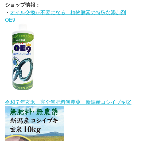
ショップ情報：
・
オイル交換が不要になる！植物酵素の特殊な添加剤
OE9
令和７年玄米 完全無肥料無農薬 新潟産コシイブキ