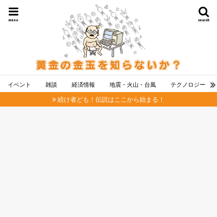
menu
search
イベント
雑談
経済情報
地震・火山・台風
テクノロジー
続け者ども！伝説はここから始まる！