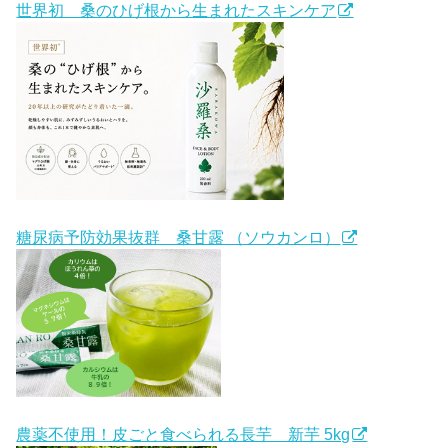
世界初 桑のひげ根から生まれたスキンケア
糖尿病予防効果抜群 桑甘露 （ソウカンロ）
農薬不使用！皮ごと食べられる長芋 新芋 5kg