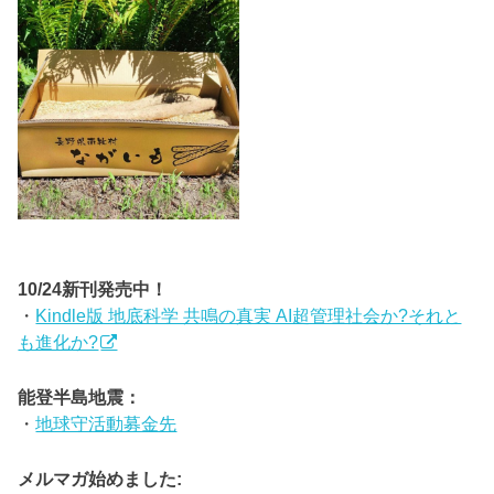
10/24新刊発売中！
・
Kindle版 地底科学 共鳴の真実 AI超管理社会か?それと
も進化か?
能登半島地震：
・
地球守活動募金先
メルマガ始めました: