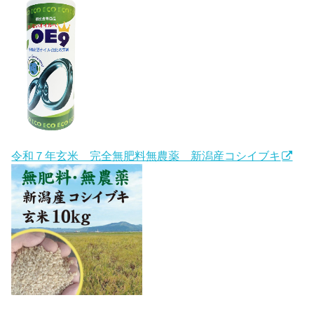
令和７年玄米 完全無肥料無農薬 新潟産コシイブキ