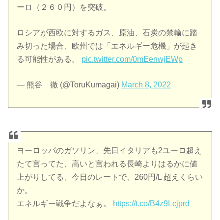
ーロ（２６０円）を突破。
ロシアが西欧に対するガス、原油、石炭の禁輸に踏
み切った場合、欧州では「エネルギー危機」が起き
る可能性がある。
pic.twitter.com/0mEenwjEWp
— 熊谷 徹 (@ToruKumagai)
March 8, 2022
ヨーロッパのガソリン、先日イタリアも2ユーロ超え
たて言ってた、高いと言われる長崎よりはるかに値
上がりしてる、今日のレートで、260円/L 超えくらい
か。
エネルギー戦争だよなぁ。
https://t.co/B4z9Lcjprd