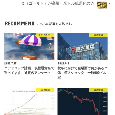
金（ゴールド）が高騰 米ドル紙屑化の道
RECOMMEND
こちらの記事も人気です。
テクノロジー
経済情報
2018.7.17
2021.9.21
エアドロップ計画 仮想通貨名で
秋冬にかけて金融面で何かある？
迷ってます 通貨名アンケート
② 恒大ショック 一時900ドル
安
経済情報
経済情報