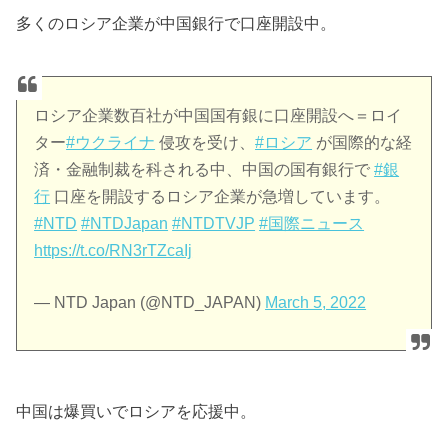
多くのロシア企業が中国銀行で口座開設中。
ロシア企業数百社が中国国有銀に口座開設へ＝ロイ
ター
#ウクライナ
侵攻を受け、
#ロシア
が国際的な経
済・金融制裁を科される中、中国の国有銀行で
#銀
行
口座を開設するロシア企業が急増しています。
#NTD
#NTDJapan
#NTDTVJP
#国際ニュース
https://t.co/RN3rTZcaIj
— NTD Japan (@NTD_JAPAN)
March 5, 2022
中国は爆買いでロシアを応援中。