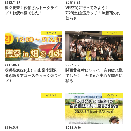
2021.11.29
2017.7.20
稼ぐ農業！佐伯さんトークライ
VR空間に行ってみよう！
ブ！お疲れ様でした！
7/29(土)金玉ランチ！in新宿のお
知らせ
イベント
イベント
2017.10.4
2024.9.9
収穫祭10/21(土）in山梨小淵沢
関西黄金村ヒャッハー会お疲れ様
弾き語りアコースティック畑ライ
でした！ 今後また中心が関西に
ブ！…
移る
イベント
イベント
2014.5.9
2022.4.16