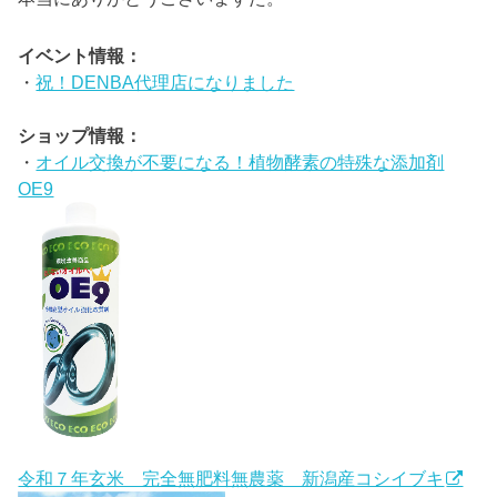
イベント情報：
・
祝！DENBA代理店になりました
ショップ情報：
・
オイル交換が不要になる！植物酵素の特殊な添加剤
OE9
令和７年玄米 完全無肥料無農薬 新潟産コシイブキ