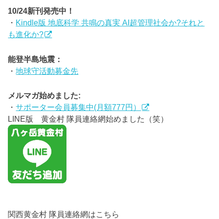
10/24新刊発売中！
・
Kindle版 地底科学 共鳴の真実 AI超管理社会か?それと
も進化か?
能登半島地震：
・
地球守活動募金先
メルマガ始めました:
・
サポーター会員募集中(月額777円）
LINE版 黄金村 隊員連絡網始めました（笑）
関西黄金村 隊員連絡網はこちら