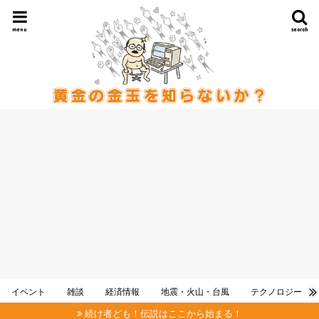
menu
search
イベント
雑談
経済情報
地震・火山・台風
テクノロジー
続け者ども！伝説はここから始まる！