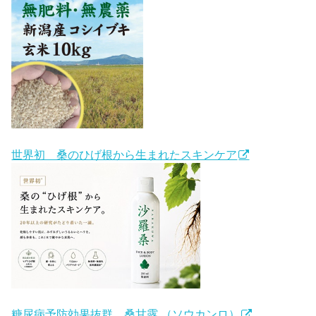
世界初 桑のひげ根から生まれたスキンケア
糖尿病予防効果抜群 桑甘露 （ソウカンロ）