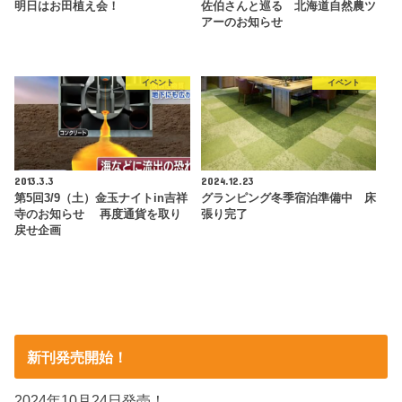
明日はお田植え会！
佐伯さんと巡る 北海道自然農ツ
アーのお知らせ
イベント
イベント
2013.3.3
2024.12.23
第5回3/9（土）金玉ナイトin吉祥
グランピング冬季宿泊準備中 床
寺のお知らせ 再度通貨を取り
張り完了
戻せ企画
新刊発売開始！
2024年10月24日発売！