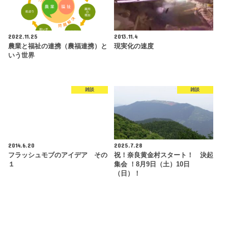
2022.11.25
2013.11.4
農業と福祉の連携（農福連携）と
現実化の速度
いう世界
雑談
雑談
2014.6.20
2025.7.28
フラッシュモブのアイデア その
祝！奈良黄金村スタート！ 決起
１
集会 ！8月9日（土）10日
（日）！