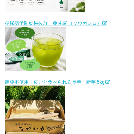
糖尿病予防効果抜群 桑甘露 （ソウカンロ）
農薬不使用！皮ごと食べられる長芋 新芋 5kg