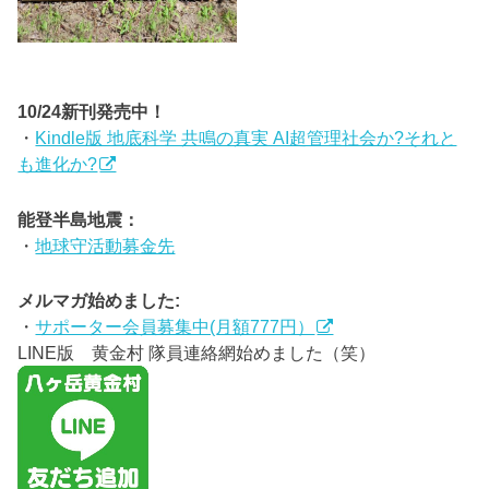
10/24新刊発売中！
・
Kindle版 地底科学 共鳴の真実 AI超管理社会か?それと
も進化か?
能登半島地震：
・
地球守活動募金先
メルマガ始めました:
・
サポーター会員募集中(月額777円）
LINE版 黄金村 隊員連絡網始めました（笑）