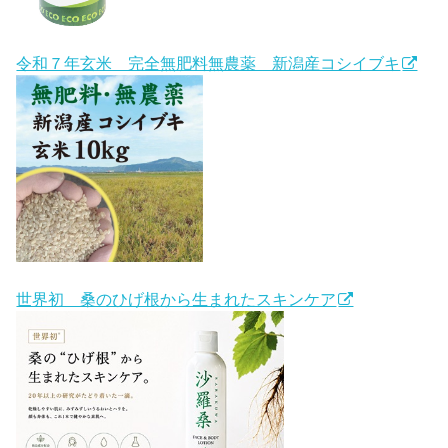
令和７年玄米 完全無肥料無農薬 新潟産コシイブキ
世界初 桑のひげ根から生まれたスキンケア