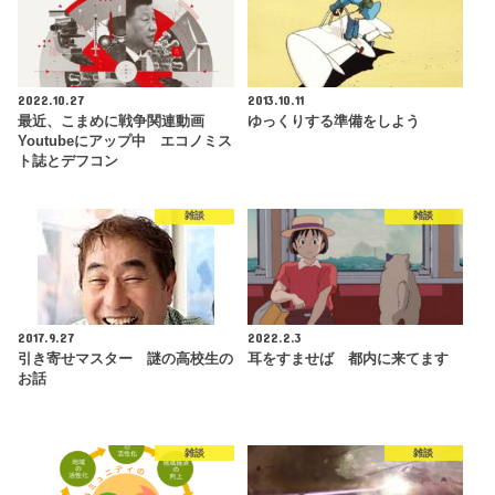
2022.10.27
2013.10.11
最近、こまめに戦争関連動画
ゆっくりする準備をしよう
Youtubeにアップ中 エコノミス
ト誌とデフコン
雑談
雑談
2017.9.27
2022.2.3
引き寄せマスター 謎の高校生の
耳をすませば 都内に来てます
お話
雑談
雑談