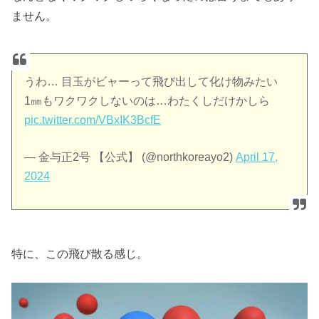
ません。
うわ… 目玉がビャーって飛び出して化け物みたい
1㎜もワクワクしないのは…わたくしだけかしら
pic.twitter.com/VBxIK3BcfE
— 金与正2号 【公式】 (@northkoreayo2)
April 17,
2024
特に、この飛び散る感じ。