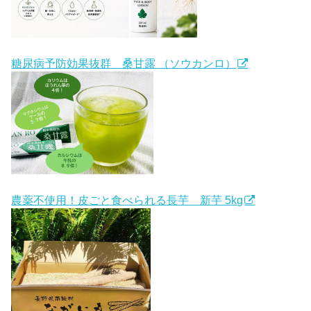
糖尿病予防効果抜群 桑甘露 （ソウカンロ）
農薬不使用！皮ごと食べられる長芋 新芋 5kg