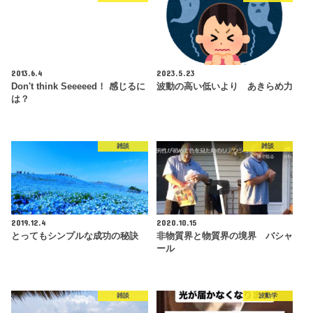
2013.6.4
2023.5.23
Don't think Seeeeed！ 感じるに
波動の高い低いより あきらめ力
は？
雑談
雑談
2019.12.4
2020.10.15
とってもシンプルな成功の秘訣
非物質界と物質界の境界 バシャ
ール
雑談
波動学