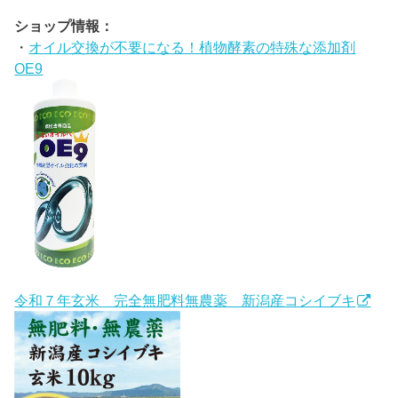
ショップ情報：
・
オイル交換が不要になる！植物酵素の特殊な添加剤
OE9
令和７年玄米 完全無肥料無農薬 新潟産コシイブキ