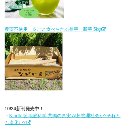
農薬不使用！皮ごと食べられる長芋 新芋 5kg
10/24新刊発売中！
・
Kindle版 地底科学 共鳴の真実 AI超管理社会か?それと
も進化か?