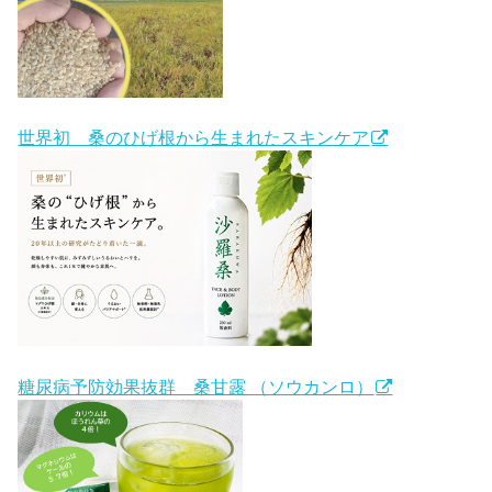
世界初 桑のひげ根から生まれたスキンケア
糖尿病予防効果抜群 桑甘露 （ソウカンロ）