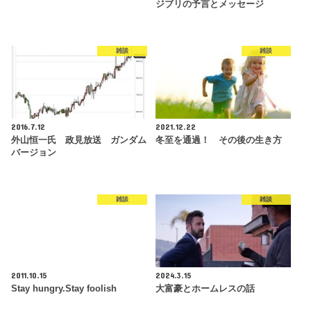
ジブリの予言とメッセージ
雑談
雑談
2016.7.12
2021.12.22
外山恒一氏 政見放送 ガンダム
冬至を通過！ その後の生き方
バージョン
雑談
雑談
2011.10.15
2024.3.15
Stay hungry.Stay foolish
大富豪とホームレスの話