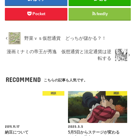
Pocket
feedly
野菜ｖｓ仮想通貨 どっちが儲かる？！
漫画ミナミの帝王が秀逸 仮想通貨と法定通貨は逆
転する
RECOMMEND
こちらの記事も人気です。
雑談
雑談
2011.11.17
2025.5.5
納豆について
5月5日からステージが変わる