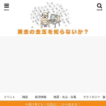
menu
search
イベント
雑談
経済情報
地震・火山・台風
テクノロジー
続け者ども！伝説はここから始まる！