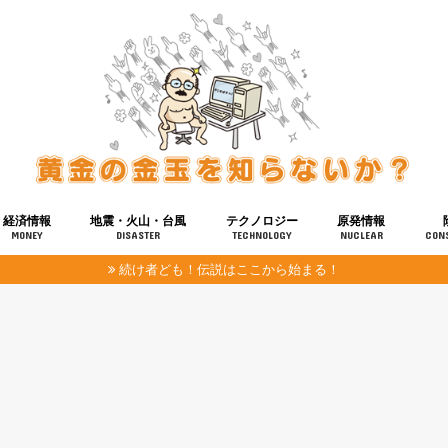
経済情報
地震・火山・台風
テクノロジー
原発情報
MONEY
DISASTER
TECHNOLOGY
NUCLEAR
CON
続け者ども！伝説はここから始まる！
報
健康
宇宙
奴ら
予知
洗脳