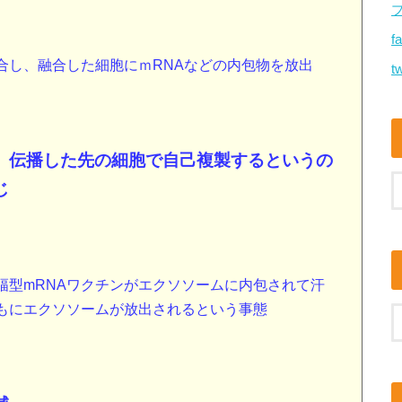
f
合し、融合した細胞にｍRNAなどの内包物を放出
tw
伝播した先の細胞で自己複製するというの
、
じ
幅型mRNAワクチンがエクソソームに内包されて汗
もにエクソソームが放出されるという事態