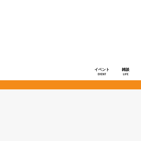
イベント
雑談
EVENT
LIFE
ショップ情
お知らせ