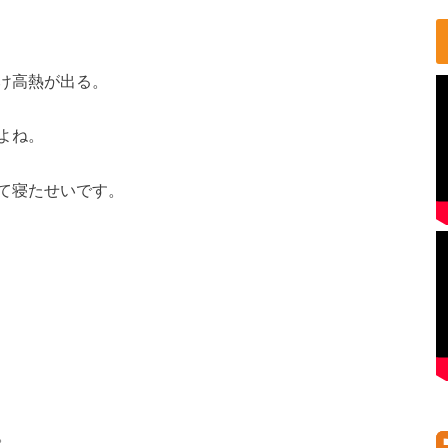
け高熱が出る。
よね。
て寝たせいです。
。