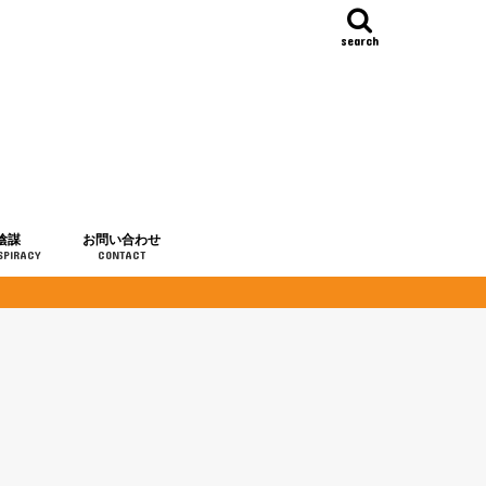
search
陰謀
お問い合わせ
SPIRACY
CONTACT
の歴史
・予言
メディア