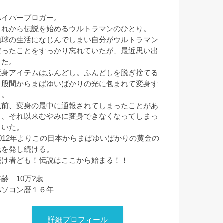
ハイパーブロガー。
これから伝説を始めるウルトラマンのひとり。
地球の生活になじんでしまい自分がウルトラマン
だったことをすっかり忘れていたが、最近思い出
した。
変身アイテムはふんどし。ふんどしを脱ぎ捨てる
と股間からまばゆいばかりの光に包まれて変身す
る。
以前、変身の最中に通報されてしまったことがあ
り、それ以来むやみに変身できなくなってしまっ
ていた。
2012年よりこの日本からまばゆいばかりの黄金の
光を発し続ける。
続け者ども！伝説はここから始まる！！
年齢 10万?歳
パソコン暦１６年
詳細プロフィール