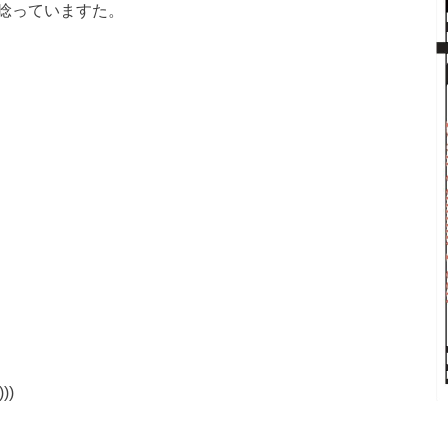
唸っていますた。
))