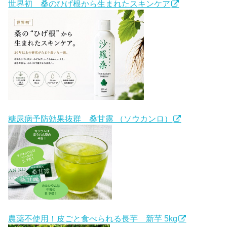
世界初 桑のひげ根から生まれたスキンケア
糖尿病予防効果抜群 桑甘露 （ソウカンロ）
農薬不使用！皮ごと食べられる長芋 新芋 5kg