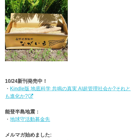
10/24新刊発売中！
・
Kindle版 地底科学 共鳴の真実 AI超管理社会か?それと
も進化か?
能登半島地震：
・
地球守活動募金先
メルマガ始めました: