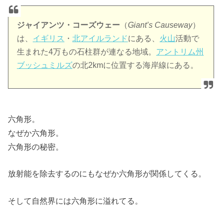
ジャイアンツ・コーズウェー
（
Giant’s Causeway
）
は、
イギリス
・
北アイルランド
にある、
火山
活動で
生まれた4万もの石柱群が連なる地域。
アントリム州
ブッシュミルズ
の北2kmに位置する海岸線にある。
六角形。
なぜか六角形。
六角形の秘密。
放射能を除去するのにもなぜか六角形が関係してくる。
そして自然界には六角形に溢れてる。