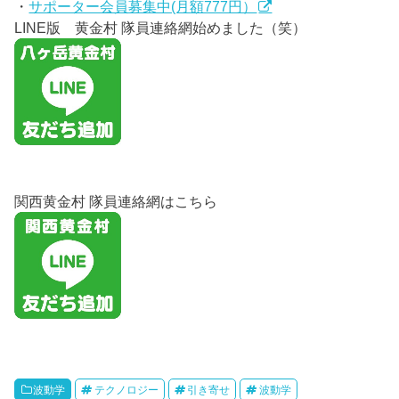
・
サポーター会員募集中(月額777円）
LINE版 黄金村 隊員連絡網始めました（笑）
関西黄金村 隊員連絡網はこちら
波動学
テクノロジー
引き寄せ
波動学