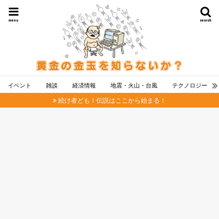
menu
search
イベント
雑談
経済情報
地震・火山・台風
テクノロジー
続け者ども！伝説はここから始まる！