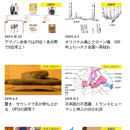
波動学
波動学
2024.10.23
2025.6.5
アマゾン全体では25位！各分野
オリジナル魂とクローン魂 120
で2位浮上！
年ぶりハチク全国一斉枯れ
テクノロジー
テクノロジー
2019.6.5
2019.11.5
驚き サウンドで石が持ち上が
日本語の不思議 トランスヒュー
る UFOの原理？
マンと神人の分かれ目
テクノロジー
波動学