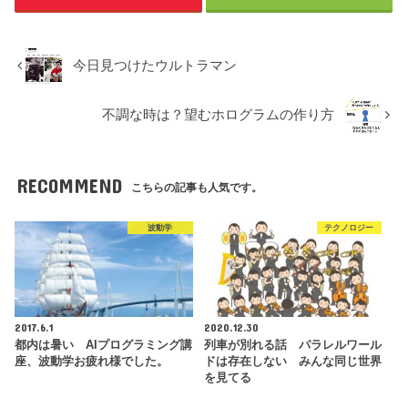
今日見つけたウルトラマン
不調な時は？望むホログラムの作り方
RECOMMEND
こちらの記事も人気です。
波動学
テクノロジー
2017.6.1
2020.12.30
都内は暑い AIプログラミング講
列車が別れる話 パラレルワール
座、波動学お疲れ様でした。
ドは存在しない みんな同じ世界
を見てる