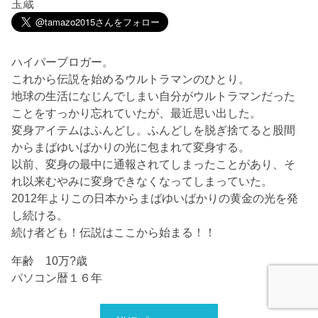
玉蔵
ハイパーブロガー。
これから伝説を始めるウルトラマンのひとり。
地球の生活になじんでしまい自分がウルトラマンだった
ことをすっかり忘れていたが、最近思い出した。
変身アイテムはふんどし。ふんどしを脱ぎ捨てると股間
からまばゆいばかりの光に包まれて変身する。
以前、変身の最中に通報されてしまったことがあり、そ
れ以来むやみに変身できなくなってしまっていた。
2012年よりこの日本からまばゆいばかりの黄金の光を発
し続ける。
続け者ども！伝説はここから始まる！！
年齢 10万?歳
パソコン暦１６年