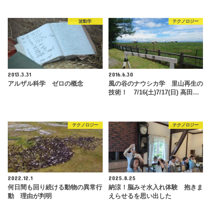
波動学
テクノロジー
2013.3.31
2016.6.30
アルザル科学 ゼロの概念
風の谷のナウシカ学 里山再生の
技術！ 7/16(土)7/17(日) 高田…
テクノロジー
テクノロジー
2022.12.1
2025.8.25
何日間も回り続ける動物の異常行
納涼！脳みそ水入れ体験 抱きま
動 理由が判明
えらせるを思い出した