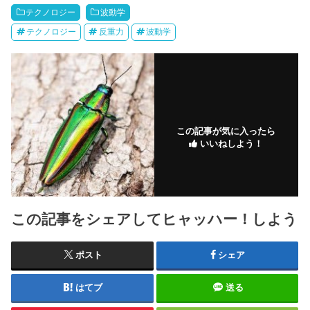
テクノロジー
波動学
テクノロジー
反重力
波動学
この記事が気に入ったら
いいねしよう！
この記事をシェアしてヒャッハー！しよう
ポスト
シェア
はてブ
送る