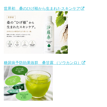
世界初 桑のひげ根から生まれたスキンケア
糖尿病予防効果抜群 桑甘露 （ソウカンロ）