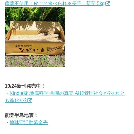
農薬不使用！皮ごと食べられる長芋 新芋 5kg
10/24新刊発売中！
・
Kindle版 地底科学 共鳴の真実 AI超管理社会か?それと
も進化か?
能登半島地震：
・
地球守活動募金先