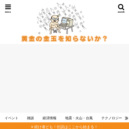
menu
search
イベント
雑談
経済情報
地震・火山・台風
テクノロジー
続け者ども！伝説はここから始まる！