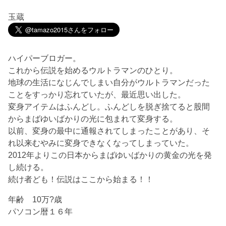
玉蔵
ハイパーブロガー。
これから伝説を始めるウルトラマンのひとり。
地球の生活になじんでしまい自分がウルトラマンだった
ことをすっかり忘れていたが、最近思い出した。
変身アイテムはふんどし。ふんどしを脱ぎ捨てると股間
からまばゆいばかりの光に包まれて変身する。
以前、変身の最中に通報されてしまったことがあり、そ
れ以来むやみに変身できなくなってしまっていた。
2012年よりこの日本からまばゆいばかりの黄金の光を発
し続ける。
続け者ども！伝説はここから始まる！！
年齢 10万?歳
パソコン暦１６年