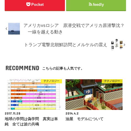
Pocket
feedly
アメリカvsロシア 原潜交戦でアメリカ原潜撃沈？
一線を越える動き
トランプ電撃北朝鮮訪問とメルケルの震え
RECOMMEND
こちらの記事も人気です。
テクノロジー
テクノロジー
2017.11.28
2014.4.2
地球の学問は偽学問 真実は単
油屋 モデルについて
純 全ては波の共鳴