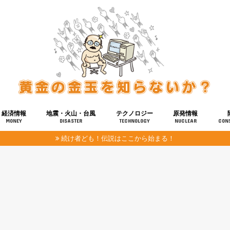
経済情報
地震・火山・台風
テクノロジー
原発情報
MONEY
DISASTER
TECHNOLOGY
NUCLEAR
CON
続け者ども！伝説はここから始まる！
報
健康
宇宙
奴ら
予知
洗脳