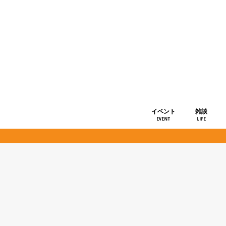
イベント
雑談
EVENT
LIFE
ショップ情
お知らせ