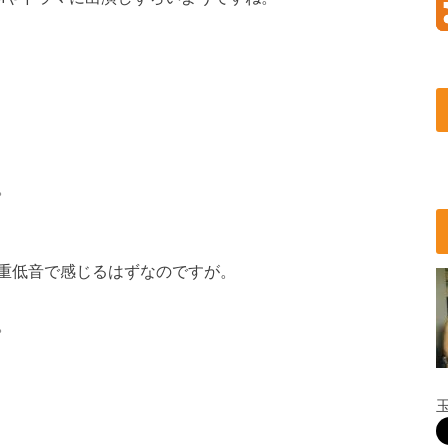
。
重低音で感じるはずなのですが。
。