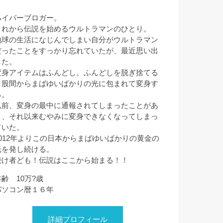
ハイパーブロガー。
これから伝説を始めるウルトラマンのひとり。
地球の生活になじんでしまい自分がウルトラマン
だったことをすっかり忘れていたが、最近思い出
した。
変身アイテムはふんどし。ふんどしを脱ぎ捨てる
と股間からまばゆいばかりの光に包まれて変身す
る。
以前、変身の最中に通報されてしまったことがあ
り、それ以来むやみに変身できなくなってしまっ
ていた。
2012年よりこの日本からまばゆいばかりの黄金の
光を発し続ける。
続け者ども！伝説はここから始まる！！
年齢 10万?歳
パソコン暦１６年
詳細プロフィール