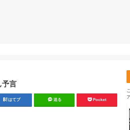
ん予言
はてブ
送る
Pocket