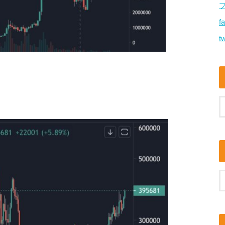
f
tw
。