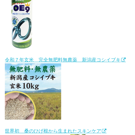
令和７年玄米 完全無肥料無農薬 新潟産コシイブキ
世界初 桑のひげ根から生まれたスキンケア