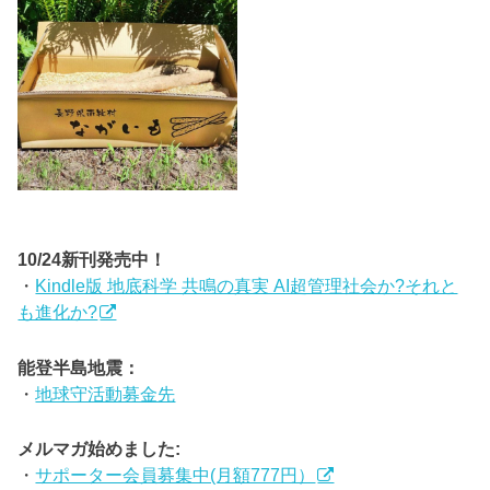
10/24新刊発売中！
・
Kindle版 地底科学 共鳴の真実 AI超管理社会か?それと
も進化か?
能登半島地震：
・
地球守活動募金先
メルマガ始めました:
・
サポーター会員募集中(月額777円）