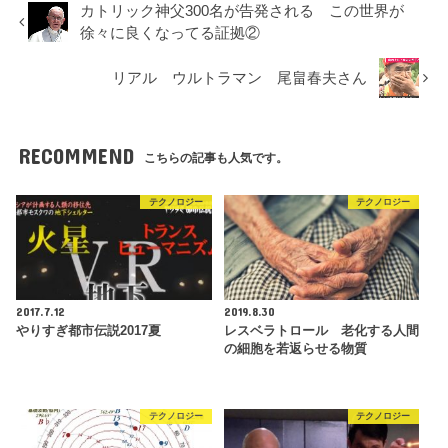
カトリック神父300名が告発される この世界が
徐々に良くなってる証拠②
リアル ウルトラマン 尾畠春夫さん
RECOMMEND
こちらの記事も人気です。
テクノロジー
テクノロジー
2017.7.12
2019.8.30
やりすぎ都市伝説2017夏
レスベラトロール 老化する人間
の細胞を若返らせる物質
テクノロジー
テクノロジー