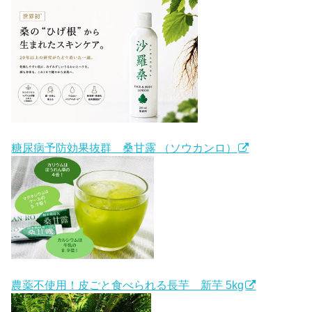
糖尿病予防効果抜群 桑甘露 （ソウカンロ）
農薬不使用！皮ごと食べられる長芋 新芋 5kg