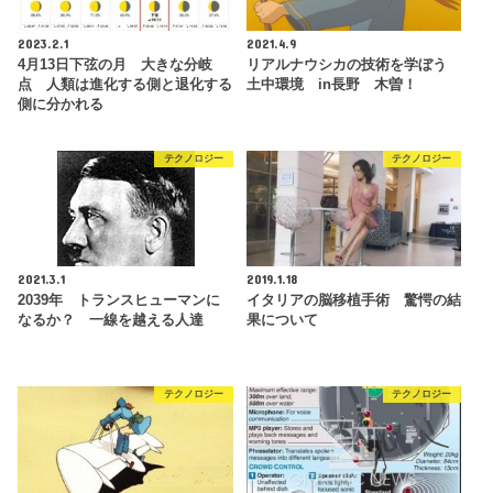
2023.2.1
2021.4.9
4月13日下弦の月 大きな分岐
リアルナウシカの技術を学ぼう
点 人類は進化する側と退化する
土中環境 in長野 木曽！
側に分かれる
テクノロジー
テクノロジー
2021.3.1
2019.1.18
2039年 トランスヒューマンに
イタリアの脳移植手術 驚愕の結
なるか？ 一線を越える人達
果について
テクノロジー
テクノロジー