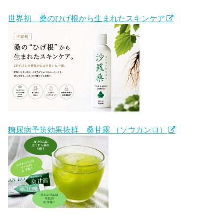
世界初 桑のひげ根から生まれたスキンケア
糖尿病予防効果抜群 桑甘露 （ソウカンロ）