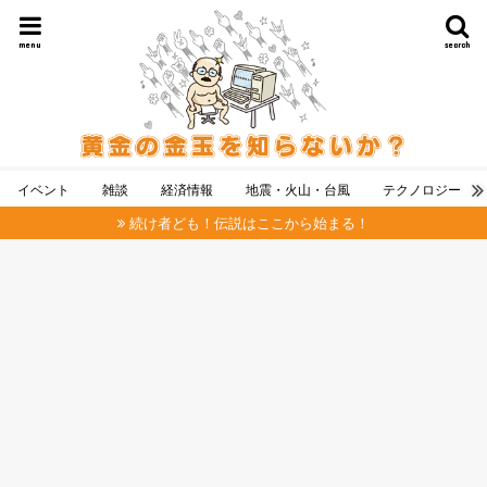
menu
search
イベント
雑談
経済情報
地震・火山・台風
テクノロジー
続け者ども！伝説はここから始まる！