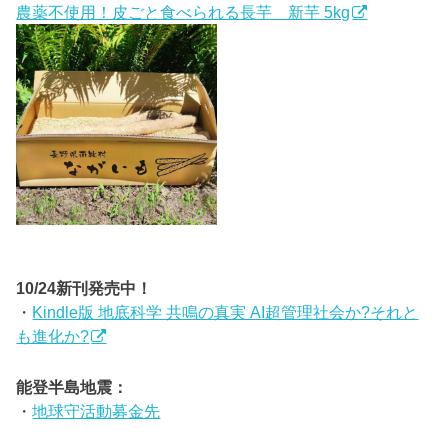
農薬不使用！皮ごと食べられる長芋 新芋 5kg
10/24新刊発売中！
・
Kindle版 地底科学 共鳴の真実 AI超管理社会か?それと
も進化か?
能登半島地震：
・
地球守活動募金先