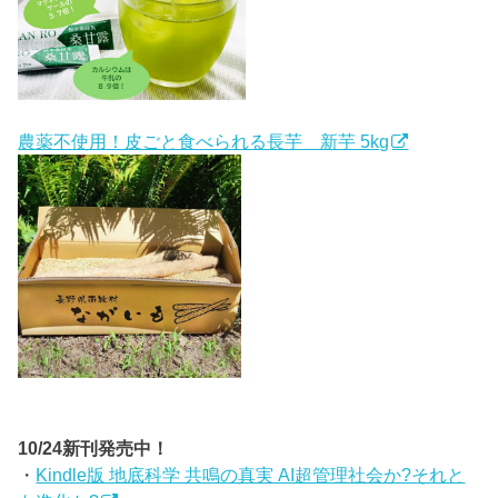
農薬不使用！皮ごと食べられる長芋 新芋 5kg
10/24新刊発売中！
・
Kindle版 地底科学 共鳴の真実 AI超管理社会か?それと