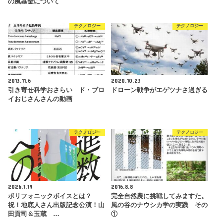
の風基金について
テクノロジー
テクノロジー
2013.11.6
2020.10.23
引き寄せ科学おさらい ド・ブロ
ドローン戦争がエゲツナさ過ぎる
イおじさんさんの動画
テクノロジー
テクノロジー
2026.1.19
2016.8.8
ポリフォニックボイスとは？
完全自然農に挑戦してみますた。
祝！地底人さん出版記念公演！山
風の谷のナウシカ学の実践 その
田貢司＆玉蔵 …
①