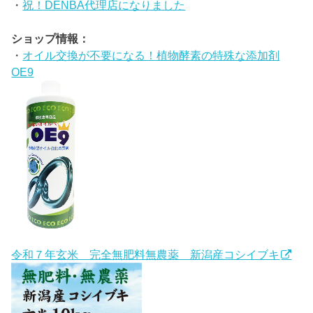
・
祝！DENBA代理店になりました
ショップ情報：
・
オイル交換が不要になる！植物酵素の特殊な添加剤
OE9
令和７年玄米 完全無肥料無農薬 新潟産コシイブキ