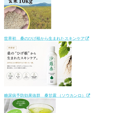
世界初 桑のひげ根から生まれたスキンケア
糖尿病予防効果抜群 桑甘露 （ソウカンロ）