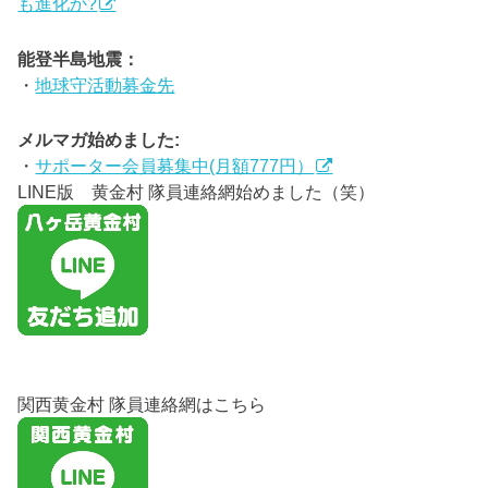
も進化か?
能登半島地震：
・
地球守活動募金先
メルマガ始めました:
・
サポーター会員募集中(月額777円）
LINE版 黄金村 隊員連絡網始めました（笑）
関西黄金村 隊員連絡網はこちら