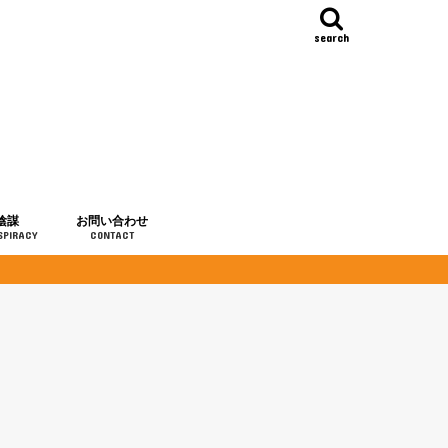
search
陰謀
お問い合わせ
SPIRACY
CONTACT
の歴史
・予言
メディア