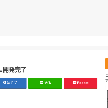
ム開発完了
はてブ
送る
Pocket