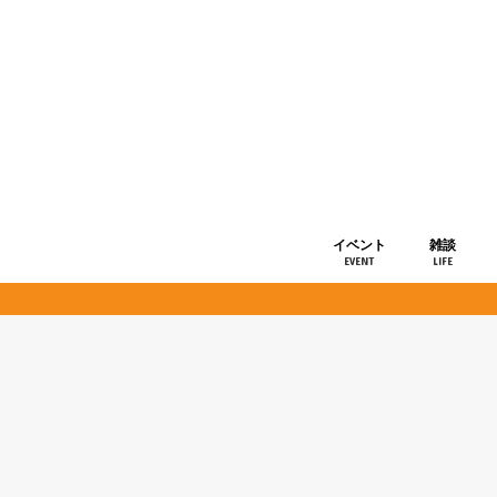
イベント
雑談
EVENT
LIFE
ショップ情
お知らせ