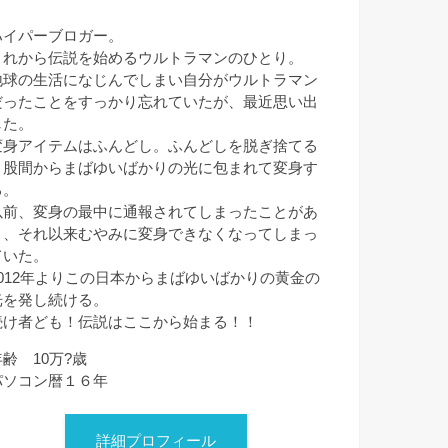
ハイパーブロガー。
これから伝説を始めるウルトラマンのひとり。
地球の生活になじんでしまい自分がウルトラマン
だったことをすっかり忘れていたが、最近思い出
した。
変身アイテムはふんどし。ふんどしを脱ぎ捨てる
と股間からまばゆいばかりの光に包まれて変身す
る。
以前、変身の最中に通報されてしまったことがあ
り、それ以来むやみに変身できなくなってしまっ
ていた。
2012年よりこの日本からまばゆいばかりの黄金の
光を発し続ける。
続け者ども！伝説はここから始まる！！
年齢 10万?歳
パソコン暦１６年
詳細プロフィール