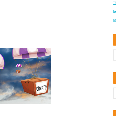
f
。
tw