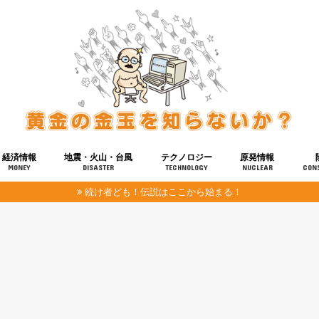
経済情報
地震・火山・台風
テクノロジー
原発情報
MONEY
DISASTER
TECHNOLOGY
NUCLEAR
CON
続け者ども！伝説はここから始まる！
報
健康
宇宙
奴ら
予知
洗脳