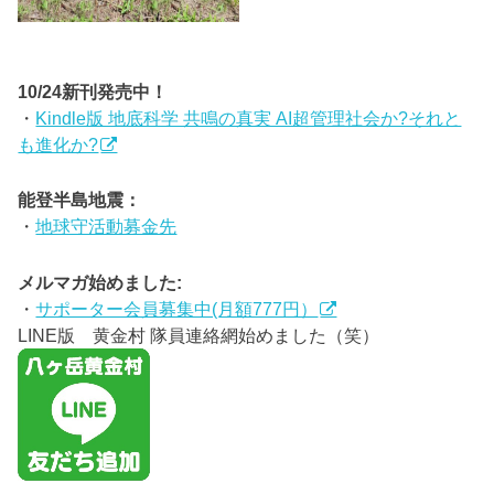
10/24新刊発売中！
・
Kindle版 地底科学 共鳴の真実 AI超管理社会か?それと
も進化か?
能登半島地震：
・
地球守活動募金先
メルマガ始めました:
・
サポーター会員募集中(月額777円）
LINE版 黄金村 隊員連絡網始めました（笑）