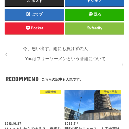
ポスト
シェア
はてブ
送る
Pocket
feedly
今、思い出す。雨にも負けずの人
Youはフリーソーメンという番組について
RECOMMEND
こちらの記事も人気です。
経済情報
予知・予言
2012.10.27
2025.7.4