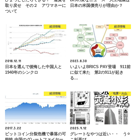
ひょっとしたらできる？ 通貨を
BISの変なニュース 人工地震は
取り戻せ その２ アワマネーに
日本の米国債売りが理由か？
ついて
経済情報
経済情報
2018.12.11
2023.8.30
日本を選んで後悔した中国人と
いよいよBRICS PAY登場 911前
1940年のシンクロ
に似て来た 第2の911が起き
る…
経済情報
地震・火山
2017.3.22
2025.9.12
ビットコイン分裂危機で暴落の可
グレートなやつは近い・・ う⚪︎
能性 中国のグレートファイヤー
こ杉再び