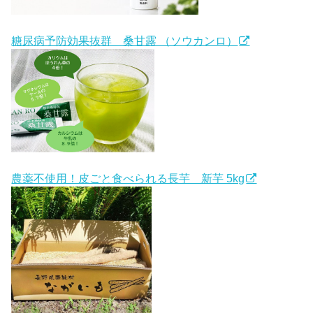
糖尿病予防効果抜群 桑甘露 （ソウカンロ）
農薬不使用！皮ごと食べられる長芋 新芋 5kg