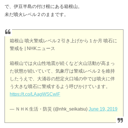
で、伊豆半島の付け根にある箱根山。
未だ噴火レベル２のままです。
箱根山 噴火警戒レベル２引き上げから１か月 噴石に
警戒を | NHKニュース
箱根山では火山性地震が続くなど火山活動が高まっ
た状態が続いていて、気象庁は警戒レベル２を維持
したうえで、大涌谷の想定火口域の中では噴火に伴
う大きな噴石に警戒するよう呼びかけています。
https://t.co/LAagWSCwlF
— ＮＨＫ生活・防災 (@nhk_seikatsu)
June 19, 2019