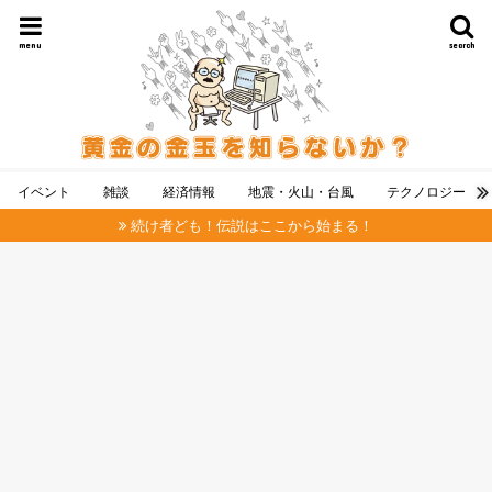
menu
search
イベント
雑談
経済情報
地震・火山・台風
テクノロジー
続け者ども！伝説はここから始まる！