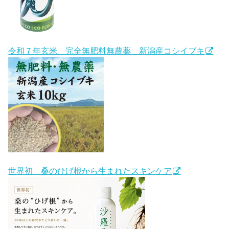
令和７年玄米 完全無肥料無農薬 新潟産コシイブキ
世界初 桑のひげ根から生まれたスキンケア