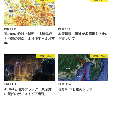
地震・火山
地震・火山
2021.1.15
2011.9.10
嵐の前の静けさ状態 太陽黒点
地震情報 津波が多摩川を逆走の
と地震の関係 １月後半～２月前
予言ついて
半
地震・火山
地震・火山
2021.2.9
2018.5.14
AKIRAと晴海フラッグ 東京湾
長野M5.2と駿河トラフ
に現代のディストピア出現