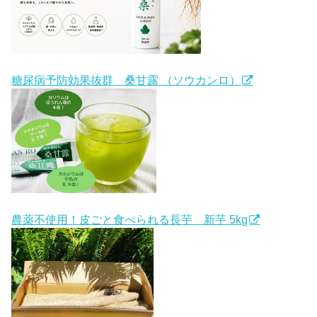
糖尿病予防効果抜群 桑甘露 （ソウカンロ）
農薬不使用！皮ごと食べられる長芋 新芋 5kg