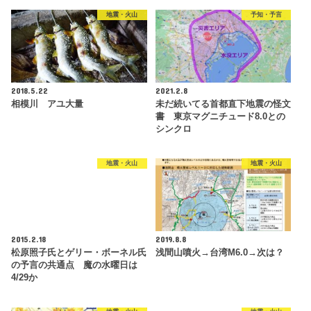
地震・火山
予知・予言
2018.5.22
2021.2.8
相模川 アユ大量
未だ続いてる首都直下地震の怪文
書 東京マグニチュード8.0との
シンクロ
地震・火山
地震・火山
2015.2.18
2019.8.8
松原照子氏とゲリー・ボーネル氏
浅間山噴火→台湾M6.0→次は？
の予言の共通点 魔の水曜日は
4/29か