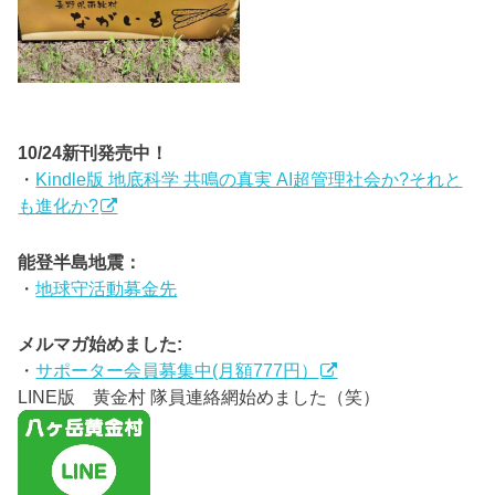
10/24新刊発売中！
・
Kindle版 地底科学 共鳴の真実 AI超管理社会か?それと
も進化か?
能登半島地震：
・
地球守活動募金先
メルマガ始めました:
・
サポーター会員募集中(月額777円）
LINE版 黄金村 隊員連絡網始めました（笑）