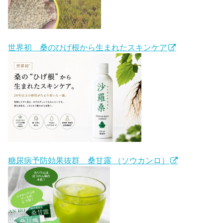
世界初 桑のひげ根から生まれたスキンケア
糖尿病予防効果抜群 桑甘露 （ソウカンロ）