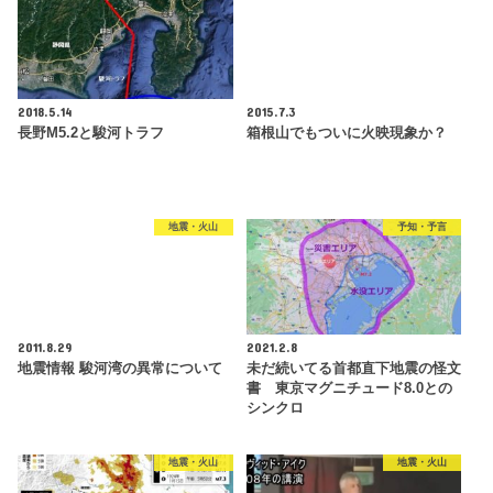
2018.5.14
2015.7.3
長野M5.2と駿河トラフ
箱根山でもついに火映現象か？
地震・火山
予知・予言
2011.8.29
2021.2.8
地震情報 駿河湾の異常について
未だ続いてる首都直下地震の怪文
書 東京マグニチュード8.0との
シンクロ
地震・火山
地震・火山