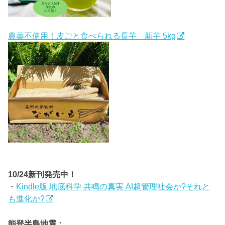
農薬不使用！皮ごと食べられる長芋 新芋 5kg
10/24新刊発売中！
・
Kindle版 地底科学 共鳴の真実 AI超管理社会か?それと
も進化か?
能登半島地震：