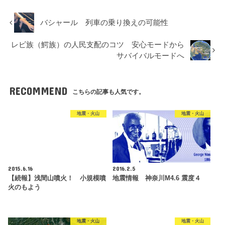
バシャール 列車の乗り換えの可能性
レビ族（鰐族）の人民支配のコツ 安心モードから
サバイバルモードへ
RECOMMEND
こちらの記事も人気です。
地震・火山
地震・火山
2015.6.16
2016.2.5
【続報】浅間山噴火！ 小規模噴
地震情報 神奈川M4.6 震度４
火のもよう
地震・火山
地震・火山