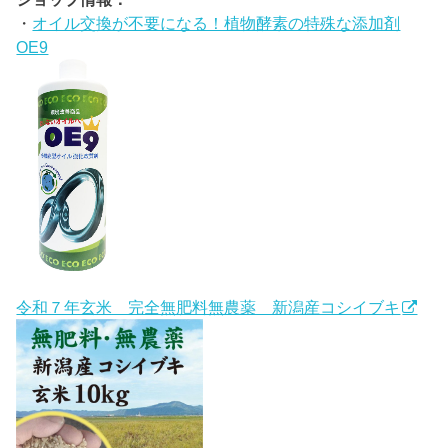
・
オイル交換が不要になる！植物酵素の特殊な添加剤
OE9
令和７年玄米 完全無肥料無農薬 新潟産コシイブキ