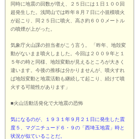
同時に地震の回数が増え、２５日には１日１００回
超発生した。浅間山では昨年８月７日に小規模噴火
が起こり、同２５日に噴火、高さ約６００メートル
の噴煙が上がった。
気象庁火山課の担当者がこう言う。 「昨年、地殻変
動がないまま噴火しました。今回は２００９年と１
５年の時と同様、地殻変動が見えるところが大きく
違います。今後の推移は分かりませんが、噴火すれ
ば地殻変動と地震活動も継続して起こり、続けて噴
火する可能性があります」
■火山活動活発化で大地震の恐怖
気になるのが、１９３１年９月２１日に発生した震
度５、マグニチュード６・９の「西埼玉地震」時と
状況が似ていることだ。