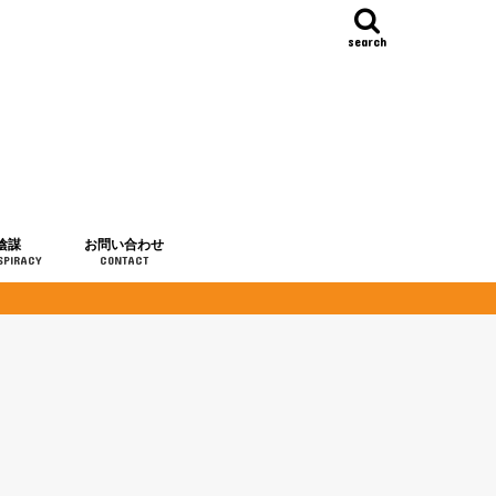
search
陰謀
お問い合わせ
SPIRACY
CONTACT
の歴史
・予言
メディア