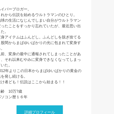
ハイパーブロガー。
これから伝説を始めるウルトラマンのひとり。
地球の生活になじんでしまい自分がウルトラマン
だったことをすっかり忘れていたが、最近思い出
した。
変身アイテムはふんどし。ふんどしを脱ぎ捨てる
と股間からまばゆいばかりの光に包まれて変身す
る。
以前、変身の最中に通報されてしまったことがあ
り、それ以来むやみに変身できなくなってしまっ
ていた。
2012年よりこの日本からまばゆいばかりの黄金の
光を発し続ける。
続け者ども！伝説はここから始まる！！
年齢 10万?歳
パソコン暦１６年
詳細プロフィール