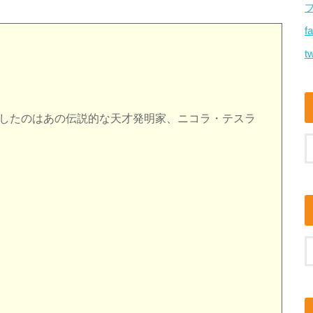
f
tw
摘したのはあの伝説的な天才発明家、ニコラ・テスラ