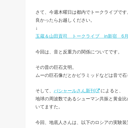
さて、今週木曜日は都内でトークライブです
良かったらお越しください。
↓
玉蔵＆山田貢司 トークライブ in新宿 6月
今回は、音と反重力の関係についてです。
その昔の巨石文明。
ムーの巨石像だとかピラミッドなどは音で石
そして、
バシャールさん新刊
によると、
地球の周波数であるシューマン共振と黄金比
いてますた。
今回、地底人さんは、以下のロシアの実験装