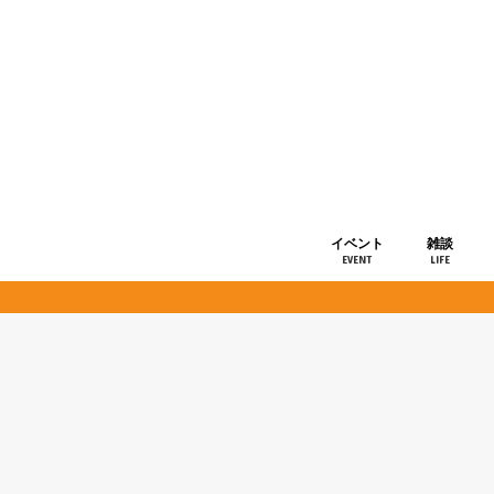
イベント
雑談
EVENT
LIFE
ショップ情
お知らせ