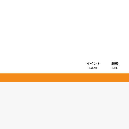
イベント
雑談
EVENT
LIFE
ショップ情
お知らせ