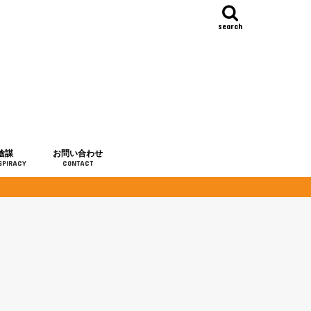
search
陰謀
お問い合わせ
SPIRACY
CONTACT
の歴史
・予言
メディア