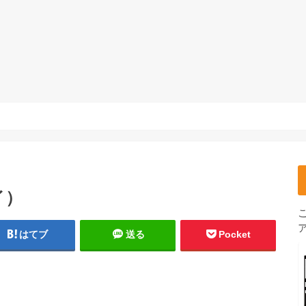
イ）
はてブ
送る
Pocket