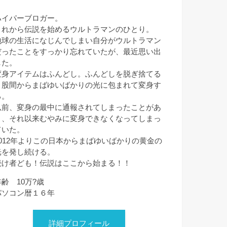
ハイパーブロガー。
これから伝説を始めるウルトラマンのひとり。
地球の生活になじんでしまい自分がウルトラマン
だったことをすっかり忘れていたが、最近思い出
した。
変身アイテムはふんどし。ふんどしを脱ぎ捨てる
と股間からまばゆいばかりの光に包まれて変身す
る。
以前、変身の最中に通報されてしまったことがあ
り、それ以来むやみに変身できなくなってしまっ
ていた。
2012年よりこの日本からまばゆいばかりの黄金の
光を発し続ける。
続け者ども！伝説はここから始まる！！
年齢 10万?歳
パソコン暦１６年
詳細プロフィール