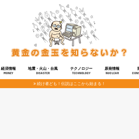
経済情報
地震・火山・台風
テクノロジー
原発情報
MONEY
DISASTER
TECHNOLOGY
NUCLEAR
CON
続け者ども！伝説はここから始まる！
報
健康
宇宙
奴ら
予知
洗脳