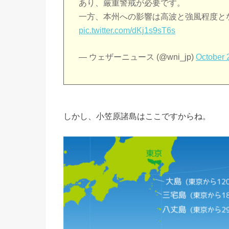
あり、厳重警戒が必要です。
一方、本州への影響は高波と強風程度と
pic.twitter.com/dKj1s9sT6s
— ウェザーニュース (@wni_jp)
October 
しかし、小笠原諸島はここですからね。