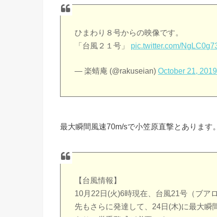
ひまわり８号からの映像です。
「台風２１号」
pic.twitter.com/NgLC0g
— 楽蜻庵 (@rakuseian)
October 21, 201
最大瞬間風速70m/sで小笠原直撃とあります
【台風情報】
10月22日(火)6時現在、台風21号（
先もさらに発達して、24日(木)に最大瞬