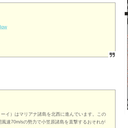
73qw
9
。
ブアローイ）はマリアナ諸島を北西に進んでいます。この
間風速70m/sの勢力で小笠原諸島を直撃するおそれが