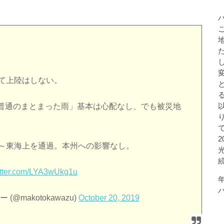
して上陸はしない。
普通のまとまった雨」基本は心配なし、でも被災地
南～東海上を通過。本州への影響なし。
witter.com/LYA3wUkg1u
(@makotokawazu)
October 20, 2019