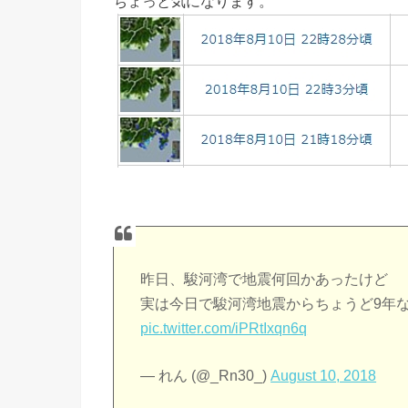
ちょっと気になります。
昨日、駿河湾で地震何回かあったけど
実は今日で駿河湾地震からちょうど9年
pic.twitter.com/iPRtIxqn6q
— れん (@_Rn30_)
August 10, 2018