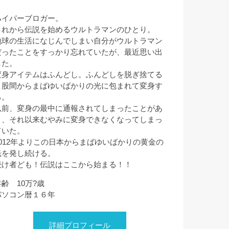
ハイパーブロガー。
これから伝説を始めるウルトラマンのひとり。
地球の生活になじんでしまい自分がウルトラマン
だったことをすっかり忘れていたが、最近思い出
した。
変身アイテムはふんどし。ふんどしを脱ぎ捨てる
と股間からまばゆいばかりの光に包まれて変身す
る。
以前、変身の最中に通報されてしまったことがあ
り、それ以来むやみに変身できなくなってしまっ
ていた。
2012年よりこの日本からまばゆいばかりの黄金の
光を発し続ける。
続け者ども！伝説はここから始まる！！
年齢 10万?歳
パソコン暦１６年
詳細プロフィール