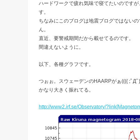
ハードワークで疲れ気味で寝てたいのですが
す。
ちなみにこのブログは地震ブログではないの
ん。
直近、要警戒期間だから載せてるのです。
間違えないように。
以下、各種グラフです。
つぉぉ。スウェーデンのHAARPがぁ(((( ;ﾟДﾟ))
かなり大きく振れてる。
http://www2.irf.se/Observatory/?link[Magnet