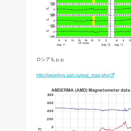
ロシアもぉぉ
http://geophys.aari.ru/real_mag.php