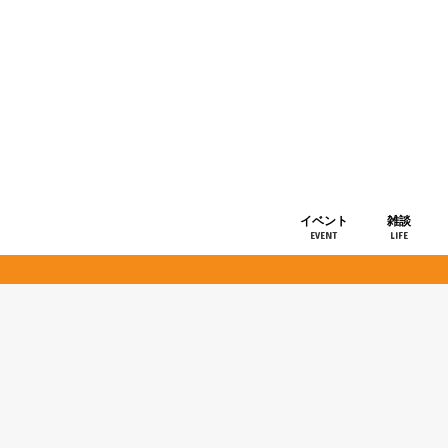
イベント
雑談
EVENT
LIFE
ショップ情
お知らせ