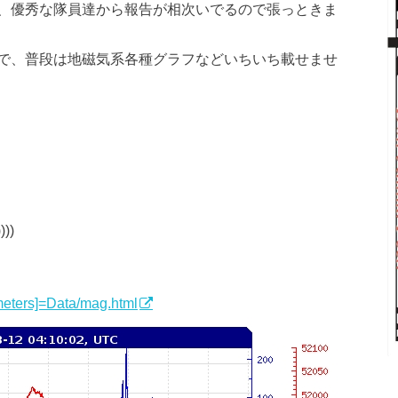
、優秀な隊員達から報告が相次いでるので張っときま
で、普段は地磁気系各種グラフなどいちいち載せませ
))
ometers]=Data/mag.html