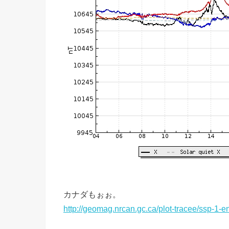
カナダもぉぉ。
http://geomag.nrcan.gc.ca/plot-tracee/ssp-1-e