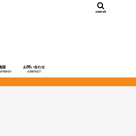
search
陰謀
お問い合わせ
SPIRACY
CONTACT
の歴史
・予言
メディア