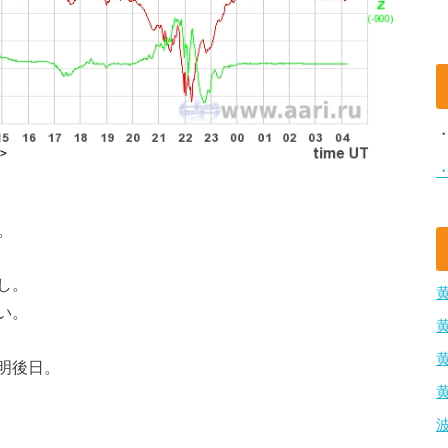
。
し。
い。
明後日。