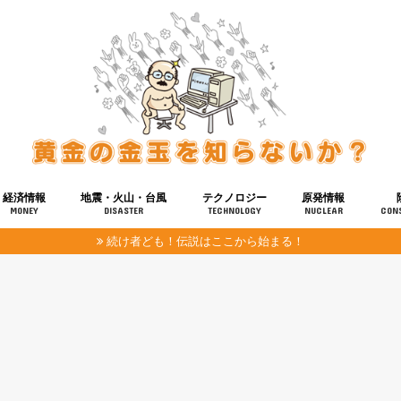
経済情報
地震・火山・台風
テクノロジー
原発情報
MONEY
DISASTER
TECHNOLOGY
NUCLEAR
CON
続け者ども！伝説はここから始まる！
報
健康
宇宙
奴ら
予知
洗脳