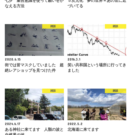
七夕 集合意識を使って願いをか
５次元化 夢の世界＝あの世に近
なえる方法
づいてる
雑談
雑談
2020.6.15
2016.3.1
街では皆マスクしていました 超
笑い共和国という場所に行ってき
絶レアショップを見つけた件
ました
雑談
雑談
2024.6.17
2022.5.2
ある神社に来てます 人類の波と
北海道に来てます