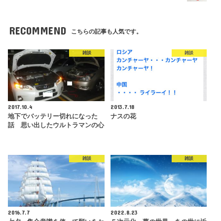
RECOMMEND
こちらの記事も人気です。
雑談
雑談
2017.10.4
2013.7.18
地下でバッテリー切れになった
ナスの花
話 思い出したウルトラマンの心
雑談
雑談
2016.7.7
2022.8.23