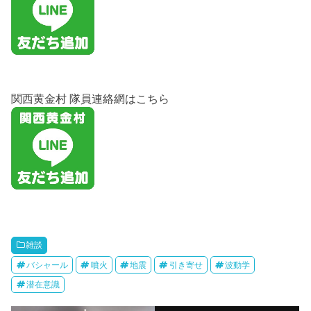
関西黄金村 隊員連絡網はこちら
雑談
バシャール
噴火
地震
引き寄せ
波動学
潜在意識