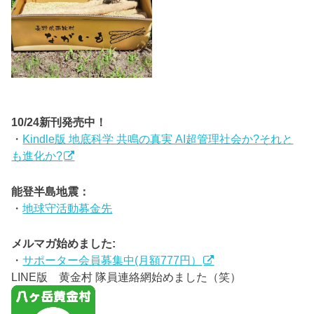
10/24新刊発売中！
・
Kindle版 地底科学 共鳴の真実 AI超管理社会か?それと
も進化か?
能登半島地震：
・
地球守活動募金先
メルマガ始めました:
・
サポーター会員募集中(月額777円）
LINE版 黄金村 隊員連絡網始めました（笑）