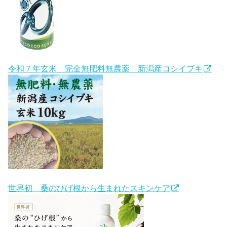
令和７年玄米 完全無肥料無農薬 新潟産コシイブキ
世界初 桑のひげ根から生まれたスキンケア