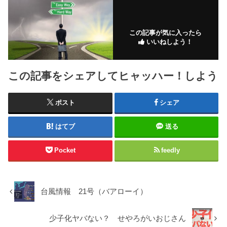
この記事が気に入ったら
いいねしよう！
この記事をシェアしてヒャッハー！しよう
ポスト
シェア
はてブ
送る
Pocket
feedly
台風情報 21号（バアローイ）
少子化ヤバない？ せやろがいおじさん