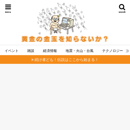
menu
search
イベント
雑談
経済情報
地震・火山・台風
テクノロジー
続け者ども！伝説はここから始まる！