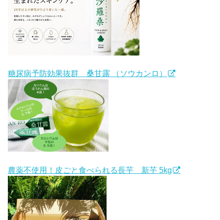
糖尿病予防効果抜群 桑甘露 （ソウカンロ）
農薬不使用！皮ごと食べられる長芋 新芋 5kg