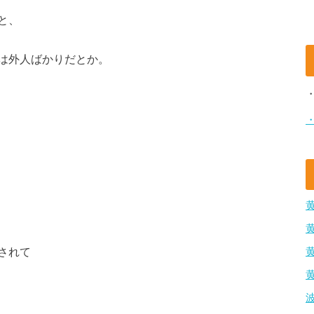
と、
は外人ばかりだとか。
されて