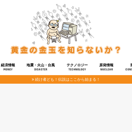
経済情報
地震・火山・台風
テクノロジー
原発情報
MONEY
DISASTER
TECHNOLOGY
NUCLEAR
CON
続け者ども！伝説はここから始まる！
報
健康
宇宙
奴ら
予知
洗脳