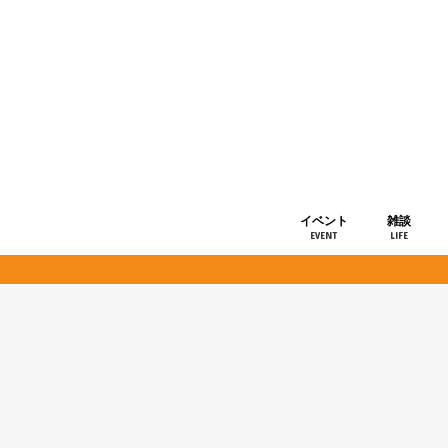
イベント
雑談
EVENT
LIFE
ショップ情
お知らせ