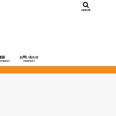
search
陰謀
お問い合わせ
SPIRACY
CONTACT
の歴史
・予言
メディア