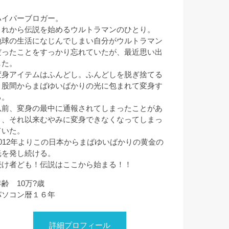
ハイパーブロガー。
これから伝説を始めるウルトラマンのひとり。
地球の生活になじんでしまい自分がウルトラマン
だったことをすっかり忘れていたが、最近思い出
した。
変身アイテムはふんどし。ふんどしを脱ぎ捨てる
と股間からまばゆいばかりの光に包まれて変身す
る。
以前、変身の最中に通報されてしまったことがあ
り、それ以来むやみに変身できなくなってしまっ
ていた。
2012年よりこの日本からまばゆいばかりの黄金の
光を発し続ける。
続け者ども！伝説はここから始まる！！
年齢 10万?歳
パソコン暦１６年
詳細プロフィール