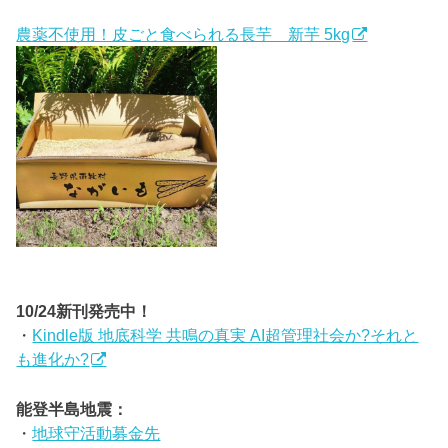
農薬不使用！皮ごと食べられる長芋 新芋 5kg
10/24新刊発売中！
・
Kindle版 地底科学 共鳴の真実 AI超管理社会か?それと
も進化か?
能登半島地震：
・
地球守活動募金先