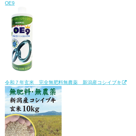
OE9
令和７年玄米 完全無肥料無農薬 新潟産コシイブキ