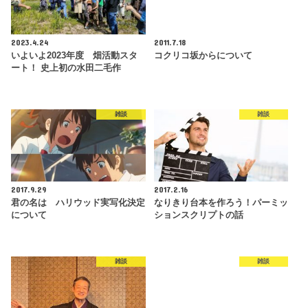
2023.4.24
2011.7.18
いよいよ2023年度 畑活動スタ
コクリコ坂からについて
ート！ 史上初の水田二毛作
雑談
雑談
2017.9.29
2017.2.16
君の名は ハリウッド実写化決定
なりきり台本を作ろう！パーミッ
について
ションスクリプトの話
雑談
雑談