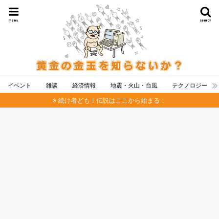
menu
search
イベント
雑談
経済情報
地震・火山・台風
テクノロジー
続け者ども！伝説はここから始まる！