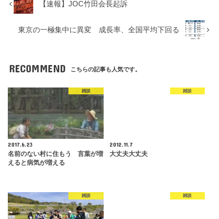
【速報】JOC竹田会長起訴
東京の一極集中に異変 成長率、全国平均下回る
RECOMMEND
こちらの記事も人気です。
雑談
雑談
2017.6.23
2012.11.7
名前のない村に住もう 言葉が増
大丈夫大丈夫
えると病気が増える
雑談
雑談