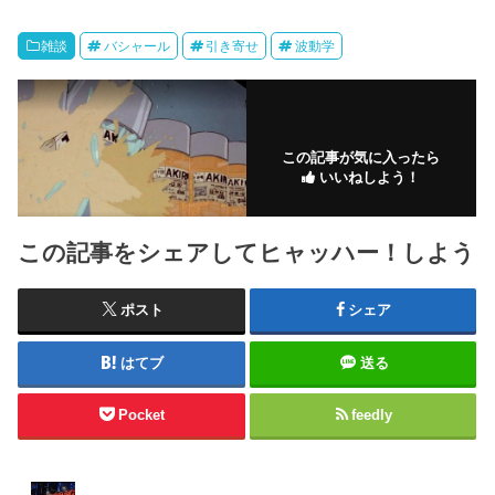
雑談
バシャール
引き寄せ
波動学
この記事が気に入ったら
いいねしよう！
この記事をシェアしてヒャッハー！しよう
ポスト
シェア
はてブ
送る
Pocket
feedly