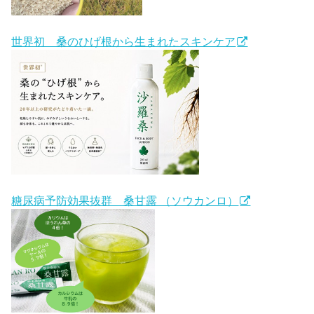
世界初 桑のひげ根から生まれたスキンケア
糖尿病予防効果抜群 桑甘露 （ソウカンロ）