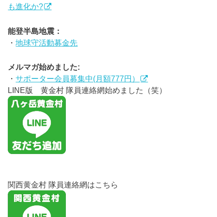
も進化か?
能登半島地震：
・
地球守活動募金先
メルマガ始めました:
・
サポーター会員募集中(月額777円）
LINE版 黄金村 隊員連絡網始めました（笑）
関西黄金村 隊員連絡網はこちら