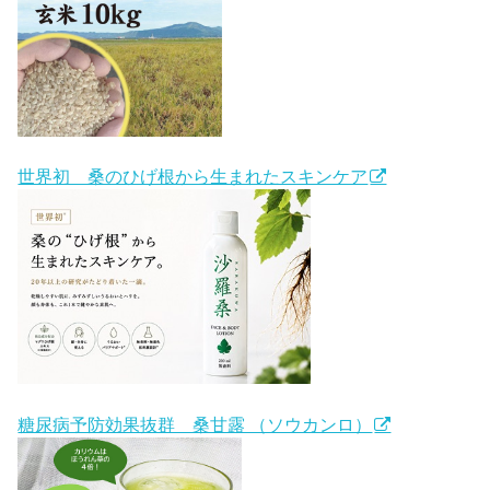
世界初 桑のひげ根から生まれたスキンケア
糖尿病予防効果抜群 桑甘露 （ソウカンロ）