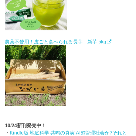
農薬不使用！皮ごと食べられる長芋 新芋 5kg
10/24新刊発売中！
・
Kindle版 地底科学 共鳴の真実 AI超管理社会か?それと