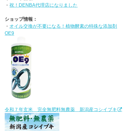
・
祝！DENBA代理店になりました
ショップ情報：
・
オイル交換が不要になる！植物酵素の特殊な添加剤
OE9
令和７年玄米 完全無肥料無農薬 新潟産コシイブキ