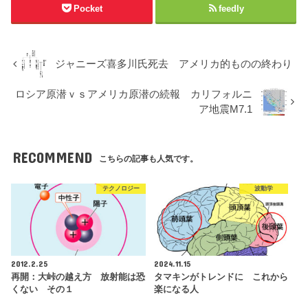
Pocket
feedly
ジャニーズ喜多川氏死去 アメリカ的ものの終わり
ロシア原潜ｖｓアメリカ原潜の続報 カリフォルニ
ア地震M7.1
RECOMMEND
こちらの記事も人気です。
テクノロジー
波動学
2012.2.25
2024.11.15
再開：大峠の越え方 放射能は恐
タマキンがトレンドに これから
くない その１
楽になる人