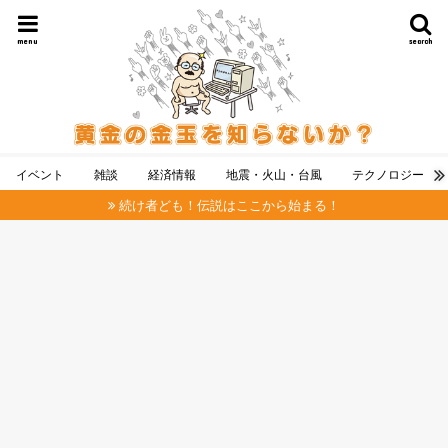
menu
search
イベント
雑談
経済情報
地震・火山・台風
テクノロジー
続け者ども！伝説はここから始まる！