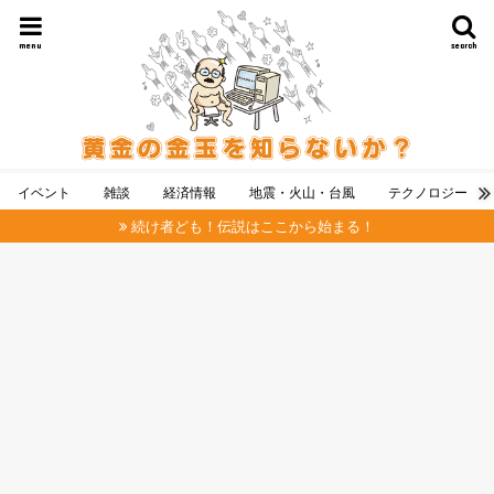
menu
search
イベント
雑談
経済情報
地震・火山・台風
テクノロジー
続け者ども！伝説はここから始まる！