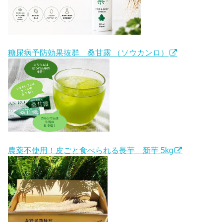
糖尿病予防効果抜群 桑甘露 （ソウカンロ）
農薬不使用！皮ごと食べられる長芋 新芋 5kg