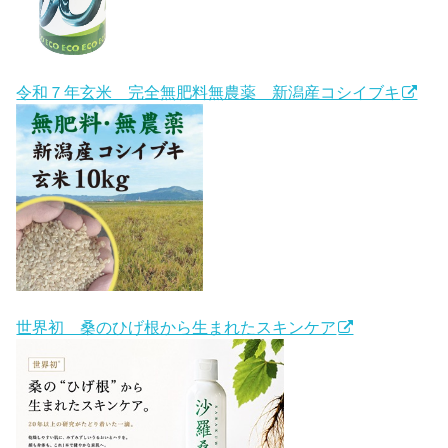
令和７年玄米 完全無肥料無農薬 新潟産コシイブキ
世界初 桑のひげ根から生まれたスキンケア