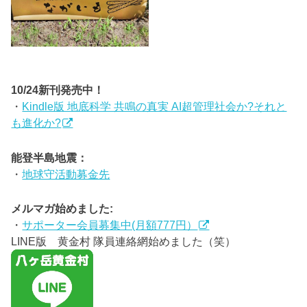
10/24新刊発売中！
・
Kindle版 地底科学 共鳴の真実 AI超管理社会か?それと
も進化か?
能登半島地震：
・
地球守活動募金先
メルマガ始めました:
・
サポーター会員募集中(月額777円）
LINE版 黄金村 隊員連絡網始めました（笑）