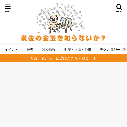
menu
search
イベント
雑談
経済情報
地震・火山・台風
テクノロジー
続け者ども！伝説はここから始まる！