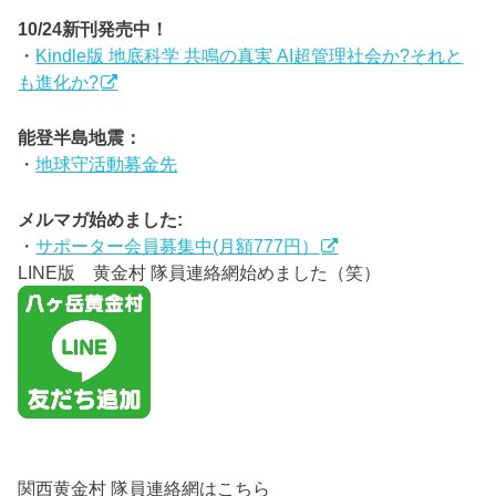
10/24新刊発売中！
・
Kindle版 地底科学 共鳴の真実 AI超管理社会か?それと
も進化か?
能登半島地震：
・
地球守活動募金先
メルマガ始めました:
・
サポーター会員募集中(月額777円）
LINE版 黄金村 隊員連絡網始めました（笑）
関西黄金村 隊員連絡網はこちら