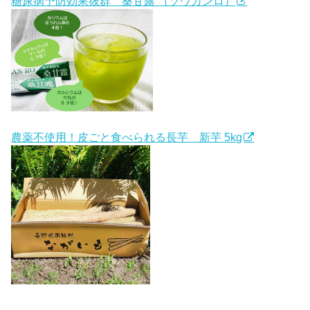
糖尿病予防効果抜群 桑甘露 （ソウカンロ）
農薬不使用！皮ごと食べられる長芋 新芋 5kg