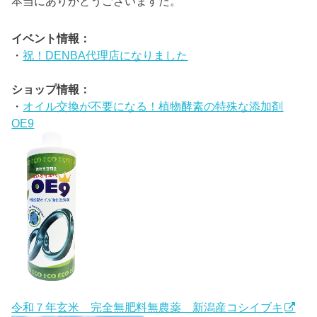
本当にありがとうございますた。
イベント情報：
・
祝！DENBA代理店になりました
ショップ情報：
・
オイル交換が不要になる！植物酵素の特殊な添加剤
OE9
令和７年玄米 完全無肥料無農薬 新潟産コシイブキ