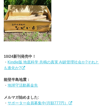
10/24新刊発売中！
・
Kindle版 地底科学 共鳴の真実 AI超管理社会か?それと
も進化か?
能登半島地震：
・
地球守活動募金先
メルマガ始めました:
・
サポーター会員募集中(月額777円）