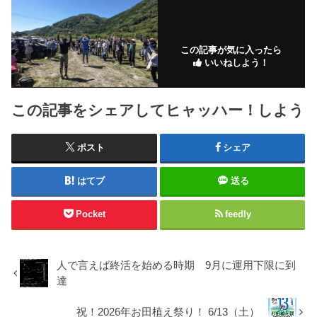
この記事が気に入ったら
いいねしよう！
この記事をシェアしてヒャッハー！しよう
ポスト
シェア
はてブ
送る
Pocket
feedly
人で言えば終活を始める時期 9月に運用下限に到
達
祝！2026年お田植え祭り！ 6/13（土）