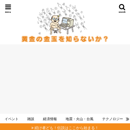
menu
search
イベント
雑談
経済情報
地震・火山・台風
テクノロジー
続け者ども！伝説はここから始まる！