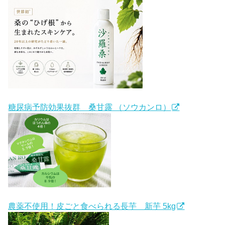
糖尿病予防効果抜群 桑甘露 （ソウカンロ）
農薬不使用！皮ごと食べられる長芋 新芋 5kg