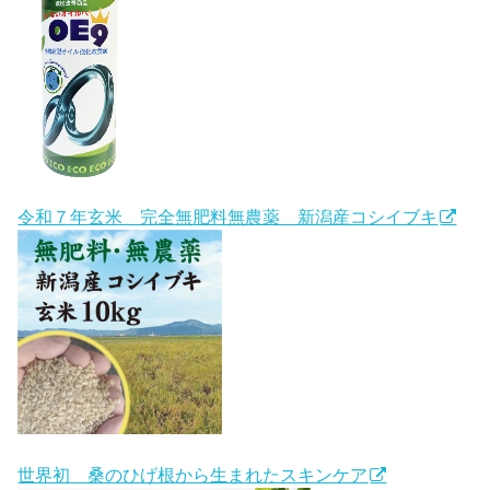
令和７年玄米 完全無肥料無農薬 新潟産コシイブキ
世界初 桑のひげ根から生まれたスキンケア