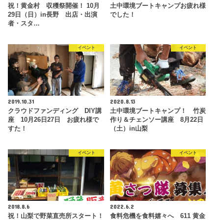
祝！黄金村 収穫祭開催！ 10月
土中環境ブートキャンプお疲れ様
29日（日）in長野 出店・出演
でした！
者・スタ…
イベント
イベント
2019.10.31
2020.8.13
クラウドファンディング DIY講
土中環境ブートキャンプ！ 竹炭
座 10月26日27日 お疲れ様で
作り＆チェンソー講座 8月22日
すた！
（土）in山梨
イベント
イベント
2018.8.6
2022.6.2
祝！山梨で野菜直売所スタート！
食料危機を食料嬉々へ 611 黄金