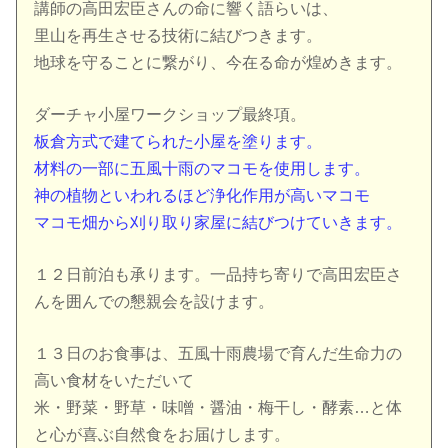
講師の高田宏臣さんの命に響く語らいは、
里山を再生させる技術に結びつきます。
地球を守ることに繋がり、今在る命が煌めきます。
ダーチャ小屋ワークショップ最終項。
板倉方式で建てられた小屋を塗ります。
材料の一部に五風十雨のマコモを使用します。
神の植物といわれるほど浄化作用が高いマコモ
マコモ畑から刈り取り家屋に結びつけていきます。
１２日前泊も承ります。一品持ち寄りで高田宏臣さ
んを囲んでの懇親会を設けます。
１３日のお食事は、五風十雨農場で育んだ生命力の
高い食材をいただいて
米・野菜・野草・味噌・醤油・梅干し・酵素…と体
と心が喜ぶ自然食をお届けします。