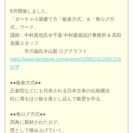
8月開催しました。
「ダーチャ小屋建て方「板倉方式」＆「角ログ方
式」ワーク」
講師：中村真也氏＠千葉 中村建築設計事務所 & 高田
造園スタッフ
市川巌氏＠山梨 ログクラフト
https://www.facebook.com/events/105921612081316
2/
●●板倉方式●●
正倉院などにも代表される日本古来の伝統構法
柱に溝をほり板を落とし込んで板壁を作る。
●●角ログ方式●●
四角に製材されたログ。
壁として積み上げていく。