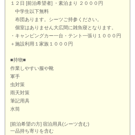
１２日 [前泊希望者] ・素泊まり ２０００円
中学生以下無料
布団あります。シーツご持参ください。
個室はありません大広間に雑魚寝となります。
・キャンピングカー一台・テント一張り１０００円
＋施設利用１家族１０００円
■持物■
作業しやすい服や靴
軍手
虫対策
雨天対策
筆記用具
水筒
[前泊希望の方] 宿泊用具(シーツ含む)
一品持ち寄りを含む