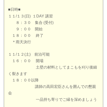
■日時■
１１/１３(日) １DAY 講習
８：３０ 集合 (受付)
９：００ 開始
１８：００ 終了
＊雨天決行
１１/１２(土) 前泊可能
１６：００ 開場
土壁の材料としてまこもを刈り後細
く裂きます
１８：００以降
講師の高田宏臣さんを囲んでの懇親
会
一品持ち寄りでご縁を深めましょう