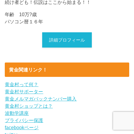
続け者ども！伝説はここから始まる！！
年齢 10万?歳
パソコン暦１６年
詳細プロフィール
黄金関連リンク！
黄金村って何？
黄金村サポーター
黄金メルマガバックナンバー購入
黄金村ショップとは？
波動学講座
プライバシー保護
facebookページ