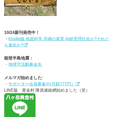
10/24新刊発売中！
・
Kindle版 地底科学 共鳴の真実 AI超管理社会か?それと
も進化か?
能登半島地震：
・
地球守活動募金先
メルマガ始めました:
・
サポーター会員募集中(月額777円）
LINE版 黄金村 隊員連絡網始めました（笑）