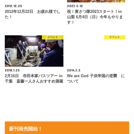
2012.12.25
2023.5.12
2012年12月22日 お疲れ様でし
祝！黄さつ隊2023スタート！in
た！
山梨 6月4日（日）今年もやりま
す！
イベント
イベント
2018.1.25
2014.3.5
2月16日 寺田本家バスツアー in
We are God 子供帝国の逆襲 に
千葉 斎藤一人さんおすすめ酒蔵
ついて
新刊発売開始！