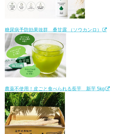
糖尿病予防効果抜群 桑甘露 （ソウカンロ）
農薬不使用！皮ごと食べられる長芋 新芋 5kg