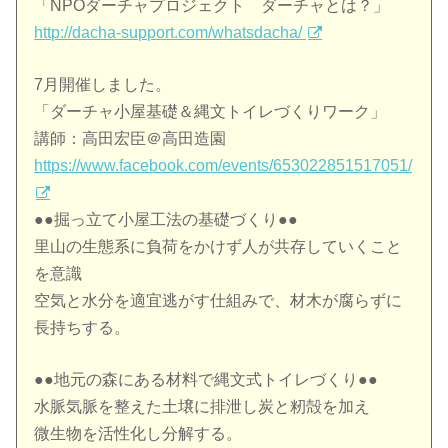
「NPOダーチャプロジェクト ダーチャとは？」
http://dacha-support.com/whatsdacha/
7月開催しました。
「ダーチャ小屋基礎＆縄文トイレづくりワーク」
講師：高田宏臣＠高田造園
https://www.facebook.com/events/653022851517051/
●●掘っ立て小屋工法の基礎づくり●●
里山の生態系に負荷をかけず人が共存していくこと
を意識
空気と水分を適宜逃がす仕組みで、材木が腐らずに
長持ちする。
●●地元の森にある材料で縄文式トイレづくり●●
水脈気脈を整えた土壌に排泄し炭と籾殻を加え
微生物を活性化し分解する。