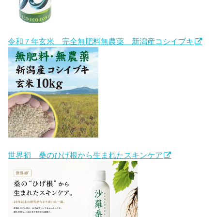
令和７年玄米 完全無肥料無農薬 新潟産コシイブキ
世界初 桑のひげ根から生まれたスキンケア