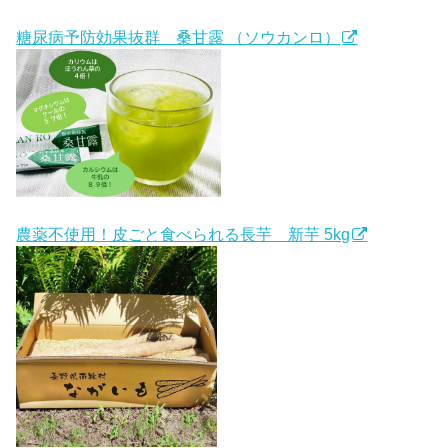
糖尿病予防効果抜群 桑甘露 （ソウカンロ）
農薬不使用！皮ごと食べられる長芋 新芋 5kg