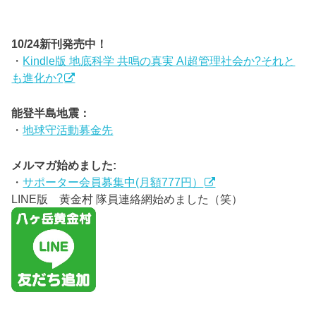
10/24新刊発売中！
・
Kindle版 地底科学 共鳴の真実 AI超管理社会か?それと
も進化か?
能登半島地震：
・
地球守活動募金先
メルマガ始めました:
・
サポーター会員募集中(月額777円）
LINE版 黄金村 隊員連絡網始めました（笑）