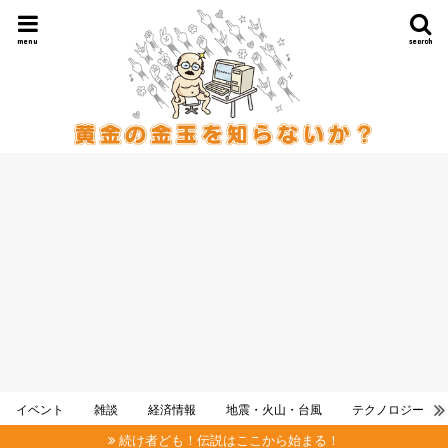
menu
search
イベント
雑談
経済情報
地震・火山・台風
テクノロジー
続け者ども！伝説はここから始まる！