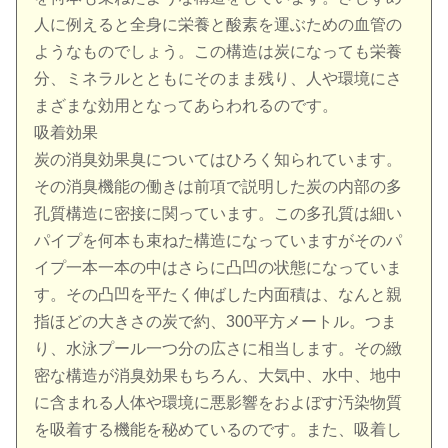
人に例えると全身に栄養と酸素を運ぶための血管の
ようなものでしょう。この構造は炭になっても栄養
分、ミネラルとともにそのまま残り、人や環境にさ
まざまな効用となってあらわれるのです。
吸着効果
炭の消臭効果臭についてはひろく知られています。
その消臭機能の働きは前項で説明した炭の内部の多
孔質構造に密接に関っています。この多孔質は細い
パイプを何本も束ねた構造になっていますがそのパ
イプ一本一本の中はさらに凸凹の状態になっていま
す。その凸凹を平たく伸ばした内面積は、なんと親
指ほどの大きさの炭で約、300平方メートル。つま
り、水泳プール一つ分の広さに相当します。その緻
密な構造が消臭効果もちろん、大気中、水中、地中
に含まれる人体や環境に悪影響をおよぼす汚染物質
を吸着する機能を秘めているのです。また、吸着し