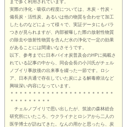
まで多く利用されています。
実際の浄化・吸収の程度については、木炭・竹炭・
備長炭・活性炭、あるいは他の物質を合わせて加工
したものなどによって様々で、実証データにもバラ
つきが見られますが、内部被曝した際の放射性物質
の除去や放射性物質を含んだ水の浄化で一定の効果
があることには間違いなさそうです。
以下、参考までに日本バイオ炭普及会のHPに掲載さ
れている記事の中から、同会会長の小川氏がチェル
ノブイリ事故後の出来事を綴った一節です。ロシ
ア、日本共通で存在していた炭による解毒療法など
興味深い内容になっています。
＊＊＊＊＊＊＊＊＊＊＊＊＊＊＊＊＊＊＊＊＊＊＊
＊＊＊＊＊＊＊＊＊
チェルノブイリで思い出したが、筑波の森林総合
研究所にいたころ、ウクライナとロシアから二人の
医学博士が訪ねてきた。なんの用かと思ったら、炭