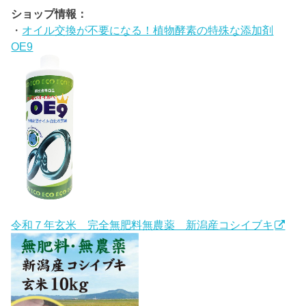
ショップ情報：
・
オイル交換が不要になる！植物酵素の特殊な添加剤
OE9
令和７年玄米 完全無肥料無農薬 新潟産コシイブキ