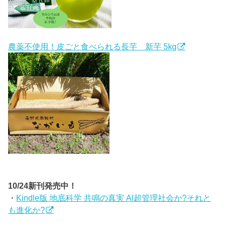
農薬不使用！皮ごと食べられる長芋 新芋 5kg
10/24新刊発売中！
・
Kindle版 地底科学 共鳴の真実 AI超管理社会か?それと
も進化か?