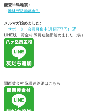
能登半島地震：
・
地球守活動募金先
メルマガ始めました:
・
サポーター会員募集中(月額777円）
LINE版 黄金村 隊員連絡網始めました（笑）
関西黄金村 隊員連絡網はこちら