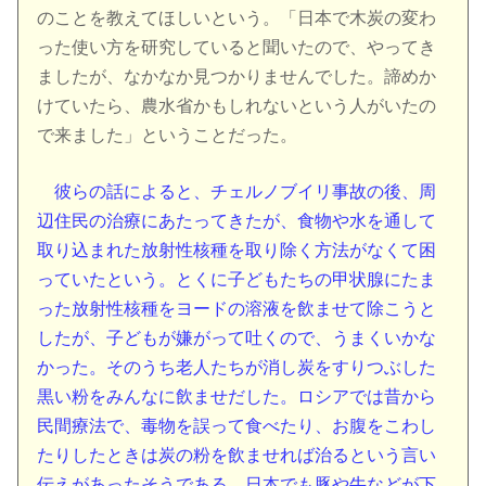
のことを教えてほしいという。「日本で木炭の変わ
った使い方を研究していると聞いたので、やってき
ましたが、なかなか見つかりませんでした。諦めか
けていたら、農水省かもしれないという人がいたの
で来ました」ということだった。
彼らの話によると、チェルノブイリ事故の後、周
辺住民の治療にあたってきたが、食物や水を通して
取り込まれた放射性核種を取り除く方法がなくて困
っていたという。とくに子どもたちの甲状腺にたま
った放射性核種をヨードの溶液を飲ませて除こうと
したが、子どもが嫌がって吐くので、うまくいかな
かった。そのうち老人たちが消し炭をすりつぶした
黒い粉をみんなに飲ませだした。ロシアでは昔から
民間療法で、毒物を誤って食べたり、お腹をこわし
たりしたときは炭の粉を飲ませれば治るという言い
伝えがあったそうである。日本でも豚や牛などが下