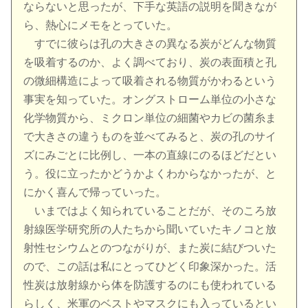
ならないと思ったが、下手な英語の説明を聞きなが
ら、熱心にメモをとっていた。
すでに彼らは孔の大きさの異なる炭がどんな物質
を吸着するのか、よく調べており、炭の表面積と孔
の微細構造によって吸着される物質がかわるという
事実を知っていた。オングストローム単位の小さな
化学物質から、ミクロン単位の細菌やカビの菌糸ま
で大きさの違うものを並べてみると、炭の孔のサイ
ズにみごとに比例し、一本の直線にのるほどだとい
う。役に立ったかどうかよくわからなかったが、と
にかく喜んで帰っていった。
いまではよく知られていることだが、そのころ放
射線医学研究所の人たちから聞いていたキノコと放
射性セシウムとのつながりが、また炭に結びついた
ので、この話は私にとってひどく印象深かった。活
性炭は放射線から体を防護するのにも使われている
らしく、米軍のベストやマスクにも入っているとい