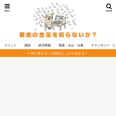
menu
search
イベント
雑談
経済情報
地震・火山・台風
テクノロジー
続け者ども！伝説はここから始まる！