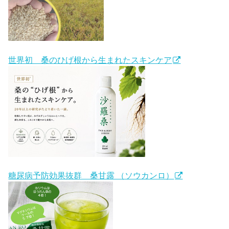
世界初 桑のひげ根から生まれたスキンケア
糖尿病予防効果抜群 桑甘露 （ソウカンロ）