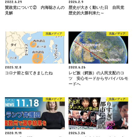
2022.6.29
2026.2.9
賛政党について② 内海聡さんの
歴史が大きく動いた日 自民党
見解
歴史的大勝利来た～
洗脳メディア
洗脳メディア
2025.12.8
2020.6.26
コロナ前と似てきましたね
レビ族（鰐族）の人民支配のコ
ツ 安心モードからサバイバルモ
ードへ
洗脳メディア
洗脳メディア
2020.11.19
2026.3.26