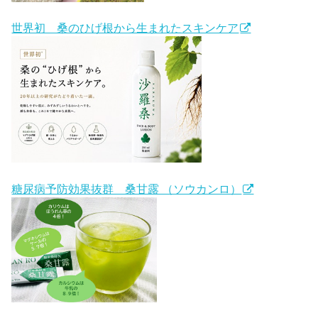
世界初 桑のひげ根から生まれたスキンケア
糖尿病予防効果抜群 桑甘露 （ソウカンロ）