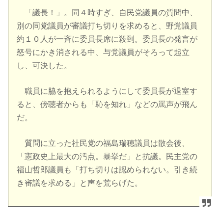
「議長！」。同４時すぎ、自民党議員の質問中、
別の同党議員が審議打ち切りを求めると、野党議員
約１０人が一斉に委員長席に殺到。委員長の発言が
怒号にかき消される中、与党議員がそろって起立
し、可決した。
職員に脇を抱えられるようにして委員長が退室す
ると、傍聴者からも「恥を知れ」などの罵声が飛ん
だ。
質問に立った社民党の福島瑞穂議員は散会後、
「憲政史上最大の汚点。暴挙だ」と抗議。民主党の
福山哲郎議員も「打ち切りは認められない。引き続
き審議を求める」と声を荒らげた。