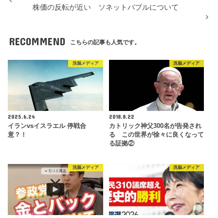
株価の反転が近い ソネットバブルについて
RECOMMEND
こちらの記事も人気です。
洗脳メディア
洗脳メディア
2025.6.24
2018.8.22
イランvsイスラエル 停戦合
カトリック神父300名が告発され
意？！
る この世界が徐々に良くなって
る証拠②
洗脳メディア
洗脳メディア