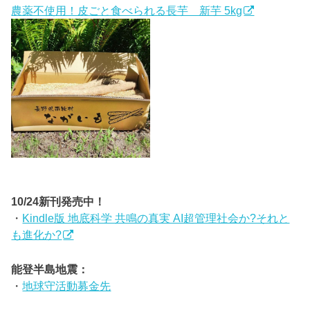
農薬不使用！皮ごと食べられる長芋 新芋 5kg
10/24新刊発売中！
・
Kindle版 地底科学 共鳴の真実 AI超管理社会か?それと
も進化か?
能登半島地震：
・
地球守活動募金先