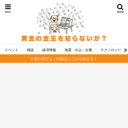
menu
search
イベント
雑談
経済情報
地震・火山・台風
テクノロジー
続け者ども！伝説はここから始まる！