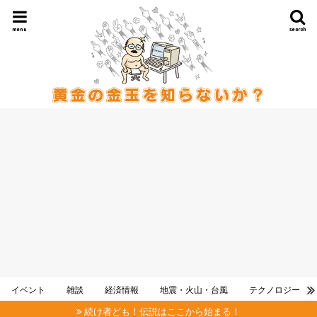
menu
search
イベント
雑談
経済情報
地震・火山・台風
テクノロジー
続け者ども！伝説はここから始まる！