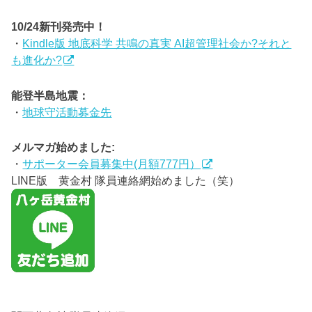
10/24新刊発売中！
・
Kindle版 地底科学 共鳴の真実 AI超管理社会か?それと
も進化か?
能登半島地震：
・
地球守活動募金先
メルマガ始めました:
・
サポーター会員募集中(月額777円）
LINE版 黄金村 隊員連絡網始めました（笑）