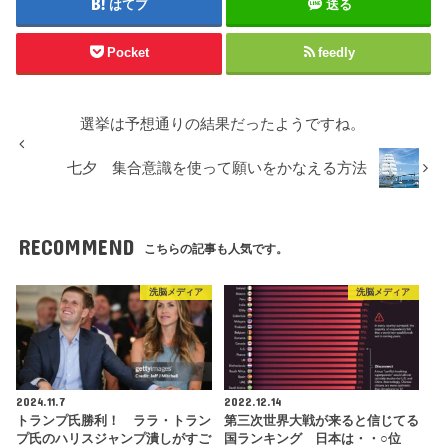
はてブ
送る
Pocket
feedly
選挙は予想通りの結果だったようですね。
七夕 集合意識を使って願いをかなえる方法
RECOMMEND
こちらの記事も人気です。
洗脳メディア
洗脳メディア
2024.11.7
2022.12.14
トランプ氏勝利！ ララ・トラン
第三次世界大戦が来ると信じてる
プ氏のハリスジャンプ潰しがすご
国ランキング 日本は・・○位