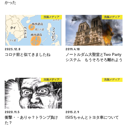
かった
洗脳メディア
洗脳メディア
2025.12.8
2019.4.18
コロナ前と似てきましたね
ノートルダム大聖堂とTwo Party
システム もうそろそろ離れよう
洗脳メディア
洗脳メディア
2020.11.5
2015.2.9
衝撃・・ありゃ？トランプ負け
ISISちゃんとトヨタ車について
た？