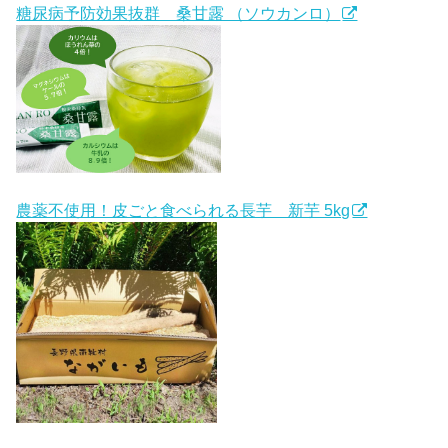
糖尿病予防効果抜群 桑甘露 （ソウカンロ）
農薬不使用！皮ごと食べられる長芋 新芋 5kg